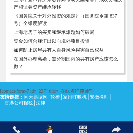
产和证券资产继承转移
《国务院关于对外投资的规定》（国务院令第 837
号）全维度解读
上海老房子的买卖和继承难题如何破局
资金如何合规汇出以向境外项目投资
如何防止房屋共有人自身风险损害自己权益
在国外办理离婚，需分割国内的共有房产应该怎么
做？
[contact-form-7 id="237" title="在线咨询律师"]
友情链接：
问天票据网
轮椅
家用呼吸机
安徽律师
香港公司报税
法律
沪ICP备13002673号-4
| 上海律师网 2017 | 保留所有权利。