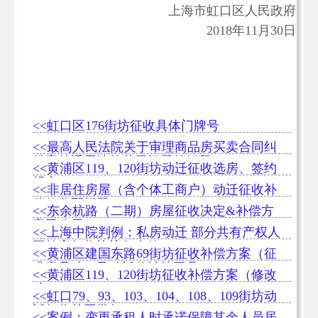
上海市虹口区人民政府
2018年11月30日
<<虹口区176街坊征收具体门牌号
<<最高人民法院关于审理商品房买卖合同纠
纷案件适用法律若干问题的解释
<<黄浦区119、120街坊动迁征收选房、签约
规定
<<非居住房屋（含个体工商户）动迁征收补
偿款分配问题
<<东余杭路（二期）房屋征收决定&补偿方
案已公示
<<上海中院判例：私房动迁 部分共有产权人
不签字征收协议仍有效
<<黄浦区建国东路69街坊征收补偿方案（征
求意见稿）及动迁款计算工具
<<黄浦区119、120街坊征收补偿方案（修改
稿）
<<虹口79、93、103、104、108、109街坊动
迁征收范围批复
<<案例：变更承租人时承诺保障其余人员居