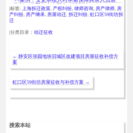
住权，非同住人也可分动迁利益
|标签:
上海拆迁政策
,
产权纠纷
,
律师咨询
,
房产律师
,
房
产纠纷
,
房产继承
,
房屋动迁
,
拆迁纠纷
,
虹口区59街坊拆
迁
|分类目录：
动迁征收
←
静安区张园地块旧城区改建项目房屋征收补偿方
案
虹口区59街坊房屋征收与补偿方案
→
搜索本站