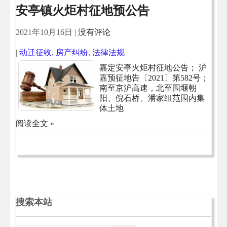
安亭镇火炬村征地预公告
2021年10月16日
|
没有评论
|
动迁征收
,
房产纠纷
,
法律法规
嘉定安亭火炬村征地公告； 沪
嘉预征地告〔2021〕第582号；
南至京沪高速，北至围堰朝
阳、倪石桥、潘家组范围内集
体土地
阅读全文 »
搜索本站