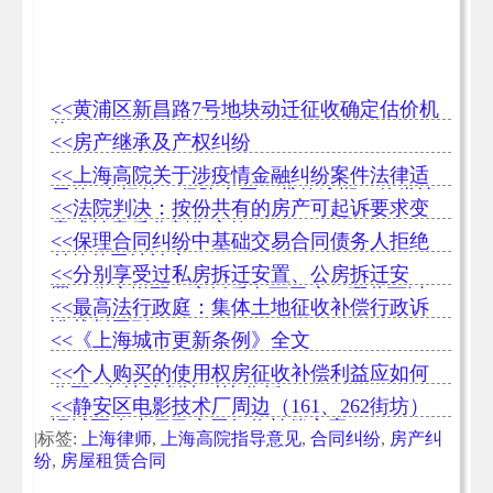
<<黄浦区新昌路7号地块动迁征收确定估价机
构
<<房产继承及产权纠纷
<<上海高院关于涉疫情金融纠纷案件法律适
用的8个问答（保险合同，贷款逾期，债券违
<<法院判决：按份共有的房产可起诉要求变
约）
卖或拍卖后分割售房款
<<保理合同纠纷中基础交易合同债务人拒绝
付款的司法认定
<<分别享受过私房拆迁安置、公房拆迁安
置、公房增配、离婚后名下无房，哪些可以
<<最高法行政庭：集体土地征收补偿行政诉
排除同住人？一个案子讲清楚
讼裁判原则
<<《上海城市更新条例》全文
<<个人购买的使用权房征收补偿利益应如何
分配--各法院判决对比分析
<<静安区电影技术厂周边（161、262街坊）
旧城区改建项目房屋征收补偿方案
|标签:
上海律师
,
上海高院指导意见
,
合同纠纷
,
房产纠
纷
,
房屋租赁合同