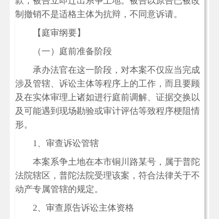
款，被告立即迁出系争土地。被告以原告已被改
制撤销不是适格主体为抗辩，不同意诉请。
【庭审纲要】
（一）庭前准备阶段
承办法官在这一阶段，对本案不仅应当完成
涉及管辖、诉讼主体等程序上的工作，而且要顾
及在实体审理上诸如进行庭前调解、证据交换以
及可能遇到现场勘验或审计评估等致程序梗阻情
形。
1、审查诉讼管辖
本案系争土地在本市铜川路某号，属于普陀
法院辖区，普陀法院受理该案，符合法律关于不
动产专属管辖的规定。
2、审查原告诉讼主体资格