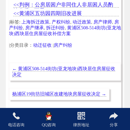
判要点
<<判例：公房居困户非同住人非居困人员酌
情分得30万元
<<黄浦区五坊园四期旧改进展
|标签:
上海拆迁政策
,
产权纠纷
,
动迁政策
,
房产律师
,
房
产纠纷
,
房产继承
,
拆迁纠纷
,
黄浦区508-514街坊(亚龙地
块)西块居住房屋征收补偿方案
|分类目录：
动迁征收
|
房产纠纷
←
黄浦区508-514街坊(亚龙地块)西块居住房屋征收
决定
杨浦区19街坊旧城区改建地块房屋征收决定
→
电话咨询
QQ咨询
律所地址
分享