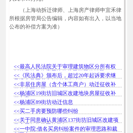
（上海动拆迁律师、上海房产律师申宜禾律
所根据房管局公告编辑，内容如有出入，以当地
公布的补偿方案为准）
<<最高人民法院关于审理建筑物区分所有权
纠纷案件具体应用法律若干问题的解释
<<《民法典》颁布后，超过20年起诉要求继
承遗产是否必定超过诉讼时效？
<<非居住房屋（含个体工商户）动迁征收补
偿款分配问题
<<杨浦区19街坊旧城区改建地块房屋征收补
偿方案
<<杨浦区89街坊动迁信息
<<买二手房要预防哪些纠纷
<<关于同意确认黄浦区137街坊旧城区改建项
目房屋征收范围的批复
<<一中院:借名买房纠纷案件的审理思路和裁