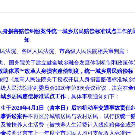
人身损害赔偿纠纷案件统一城乡居民赔偿标准试点工作的
知
民法院、各区人民法院、市高级人民法院相关审判庭：
共中央、国务院关于建立健全城乡融合发展体制机制和政策体
救助体系
”“
改革人身损害赔偿制度，统一城乡居民赔偿标
按照《最高人民法院关于授权开展人身损害赔偿标准城乡
级人民法院审判委员会2020年第8次会议审议，决定在
全
一城乡居民赔偿标准试点工作
，具体事项通知如下：
发生于
2020
年
4
月
1
日（含本日）后
的
机动车交通事故责任
民事诉讼案件
不再区分城镇居民与农村居民，试行按
统一
金及被扶养人生活费（被扶养人生活费计入残疾赔偿金或
偿金
按照北京市上一年度全市居民人均可支配收入标准计