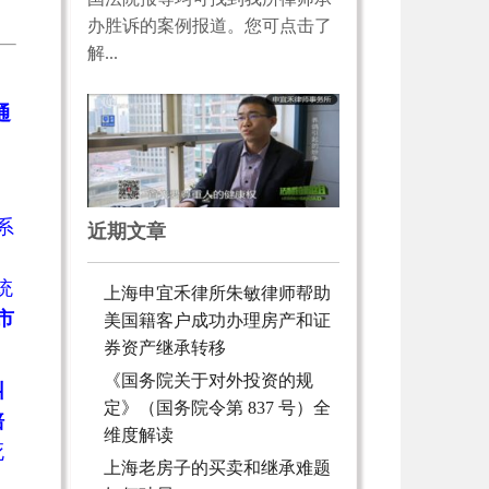
办胜诉的案例报道。您可点击了
解...
通
系
近期文章
统
上海申宜禾律所朱敏律师帮助
市
美国籍客户成功办理房产和证
券资产继承转移
《国务院关于对外投资的规
纠
定》（国务院令第 837 号）全
赔
维度解读
死
上海老房子的买卖和继承难题