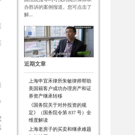
疗
办胜诉的案例报道。您可点击了
解...
。
医
医
、
近期文章
上海申宜禾律所朱敏律师帮助
遵
美国籍客户成功办理房产和证
券资产继承转移
并
《国务院关于对外投资的规
定》（国务院令第 837 号）全
配
维度解读
流
上海老房子的买卖和继承难题