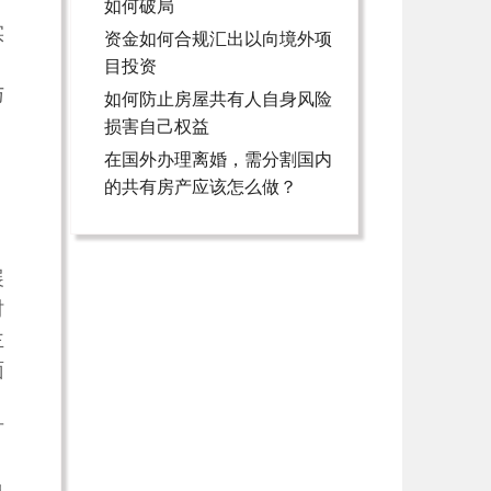
如何破局
实
资金如何合规汇出以向境外项
目投资
与
如何防止房屋共有人自身风险
，
损害自己权益
在国外办理离婚，需分割国内
、
的共有房产应该怎么做？
展
时
主
面
可