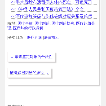
<<手术后纱布遗留病人体内死亡，可追究刑
事责任
<<《中华人民共和国疫苗管理法》全文
<<医疗事故等级与伤残等级对应关系及赔偿
标准
|标签:
医疗事故
,
医疗纠纷
,
医疗纠纷协商
,
医疗纠纷处
理
,
医疗纠纷行政调解
|分类目录：
医疗纠纷
|
法律前沿
←
审查鉴定对象的合法性
解决购房纠纷的途径
→