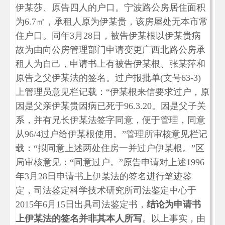
伊某莎、原告四人的户口。宁波路公房居住面积
为6.7㎡，承租人原为伊某贵，该房屋处无本市常
住户口。同年3月28日，被告伊某根以伊某贵病
故为由向公房管理部门申请变更广西北路公房承
租人为自己，申请书上有被告伊某根、张某萍和
原告之父伊某法的签名。过户报批单(文号63-3)
上管理员意见栏记载：“伊某根来信要求过户，原
因是父亲伊某贵因病已死于96.3.20。因是父子关
系，并有兄长伊某法签字同意，便于管理，同意
从96/4过户给伊某根使用。”管理所审核意见栏记
载：“拟同意上述两处住房一并过户伊某根。”区
局审核意见：“同意过户。”原告申请对上述1996
年3月28日申请书上伊某法的签名进行笔迹鉴
定，司法鉴定科学技术研究所司法鉴定中心于
2015年6月15日出具司法鉴定书，
结论为申请书
上伊某法的签名并非其本人所写
。以上事实，由