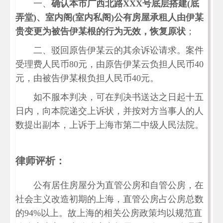
一、
确认本市广西北路XXX号底层搭建(底
弄堂)、室内阁(室内私阁)公有房屋承租人由伊某
贵变更为被告伊某根的行为无效，恢复原状
；
二、驳回原告伊某云的其余诉讼请求。案件
受理费人民币80元，由原告伊某云负担人民币40
元，由被告伊某根负担人民币40元。
如不服本判决，可在判决书送达之日起十五
日内，向本院递交上诉状，并按对方当事人的人
数提出副本，上诉于上海市第二中级人民法院。
律师评析：
公有居住房屋分为直管公房和自管公房，在
社会主义改造初期的上海，直管公房占公房总数
的94%以上。故上海的相关公房政策均以规范直