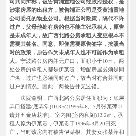
司共同辩称，被告黄浦置地公司经政府授权，是
涉案房屋的出租方，被告端正公司是受黄浦置地
公司委托的物业公司。根据当时政策，隔代不许
过户，父母他处有房的也不能主张承租人，原告
是未成年人，故广西北路公房承租人变更根本不
需要其签名、同意。即便需要原告签字，按照当
时的政策，原告作为未成年人也不可能作为承租
人
。宁波路公房内并无户口，面积小于10㎡。两
处公房的承租人都是伊某贵，增配房屋必须是同
户名，过户也必须同时过户，故当时有合并同时
过户的情况。因此，两被告并无过错。
法院查明，广西北路公房居住面积为：底层
弄口搭建(底弄堂)10.3㎡(1995年6、7月张某萍申
请开五金店获准)、室内阁(室内私阁)12.2㎡，承
租人原为伊某贵，伊某贵于1996年3月20日死
亡，当时该房内有被告伊某根、其妻女张某萍和