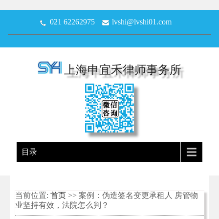
021 62262975
lvshi@lvshi01.com
上海申宜禾律师事务所
目录
当前位置:
首页
>> 案例：伪造签名变更承租人 房管物
业坚持有效，法院怎么判？