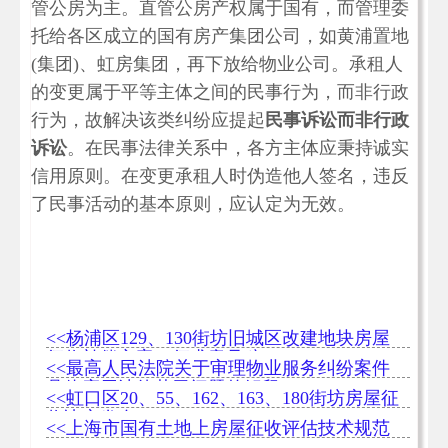
管公房为主。直管公房产权属于国有，而管理委
托给各区成立的国有房产集团公司，如黄浦置地
(集团)、虹房集团，再下放给物业公司。承租人
的变更属于平等主体之间的民事行为，而非行政
行为，故解决该类纠纷应提起
民事诉讼而非行政
诉讼
。在民事法律关系中，各方主体应秉持诚实
信用原则。在变更承租人时伪造他人签名，违反
了民事活动的基本原则，应认定为无效。
<<杨浦区129、130街坊旧城区改建地块房屋
征收补偿方案（征求意见稿）
<<最高人民法院关于审理物业服务纠纷案件
具体应用法律若干问题的解释
<<虹口区20、55、162、163、180街坊房屋征
收决定发布
<<上海市国有土地上房屋征收评估技术规范