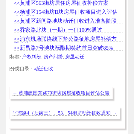
<<黄浦区563街坊居住房屋征收补偿方案
<<杨浦区154街坊B块房屋征收项目进入评估
机构遴选
<<黄浦区新闸路地块动迁征收进入准备阶段
<<乔家路北块（一期）一征100%通过
<<浦东机场联络线下盐公路征地房屋补偿方
案公告
<<新昌路7号地块酝酿期签约首日突破85%
|标签:
产权纠纷
,
房产纠纷
,
房屋动迁
|分类目录：
动迁征收
←
黄浦建国东路70街坊房屋征收项目评估公告
平凉路4（后纺三）、53、54街坊动迁征收通知
→