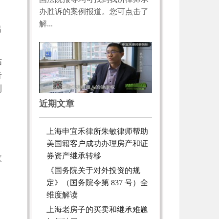
办胜诉的案例报道。您可点击了
解...
出
估
告
列
近期文章
上海申宜禾律所朱敏律师帮助
美国籍客户成功办理房产和证
券资产继承转移
收
《国务院关于对外投资的规
定》（国务院令第 837 号）全
维度解读
上海老房子的买卖和继承难题