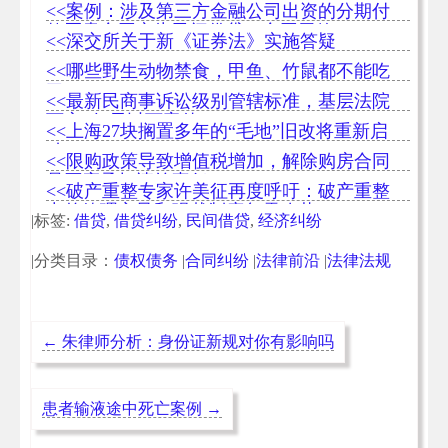
<<案例：涉及第三方金融公司出资的分期付
款买卖合同实为民间借贷，合同无效
<<深交所关于新《证券法》实施答疑
<<哪些野生动物禁食，甲鱼、竹鼠都不能吃
了？
<<最新民商事诉讼级别管辖标准，基层法院
可审5亿元以下案件
<<上海27块搁置多年的“毛地”旧改将重新启
动
<<限购政策导致增值税增加，解除购房合同
是否应承担违约责任
<<破产重整专家许美征再度呼吁：破产重整
中的管理主导和强裁制度急需改革
|标签:
借贷
,
借贷纠纷
,
民间借贷
,
经济纠纷
|分类目录：
债权债务
|
合同纠纷
|
法律前沿
|
法律法规
←
朱律师分析：身份证新规对你有影响吗
患者输液途中死亡案例
→