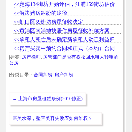
补偿方案
<<定海134街坊开始评估，江浦159街坊估价
机构结果公示
<<解决购房纠纷的途径
<<虹口区59街坊房屋征收决定
<<黄浦区南浦地块居住房屋征收补偿方案
<<承租人死亡后未确定新承租人动迁利益归
谁
<<房产买卖中预约合同和正式（本约）合同
的关系及解除后违约赔偿金额的认定
|标签:
房产律师
,
房管部门是否有权收回承租人转租的
公房
|分类目录：
合同纠纷
|
房产纠纷
←
上海市房屋租赁条例(2010修正)
医美水深，整容美容失败应如何维权？
→