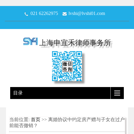
021 62262975
lvshi@lvshi01.com
上海申宜禾律师事务所
目录
当前位置:
首页
>> 离婚协议中约定房产赠与子女在过户
前能否撤销？