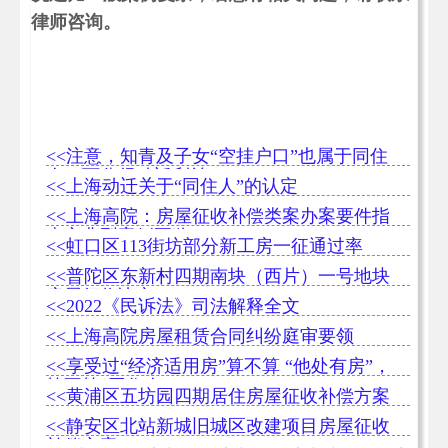
律师咨询。
<<注意，知青及子女“空挂户口”也属于同住
人，可分得动迁利益
<<上海动迁关于“同住人”的认定
<<上海高院：房屋征收补偿类案办案要件指
南之典型案例要览
<<虹口区113街坊部分新工房一征通过率
95.12%
<<普陀区东新村四期南块（西片）一号地块
房屋征收决定
<<2022《民诉法》司法解释全文
<<上海高院房屋租赁合同纠纷庭审要领
<<享受过“经济适用房”算不算 “他处有房”，
算不算“同住人”
<<黄浦区五坊园四期居住房屋征收补偿方案
<<静安区北站新城旧城区改建项目房屋征收
补偿方案