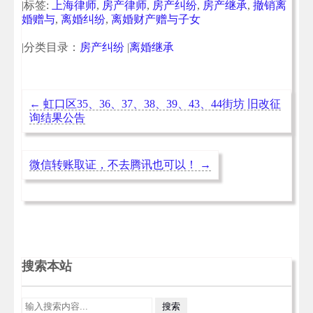
|标签:
上海律师
,
房产律师
,
房产纠纷
,
房产继承
,
撤销离
婚赠与
,
离婚纠纷
,
离婚财产赠与子女
|分类目录：
房产纠纷
|
离婚继承
←
虹口区35、36、37、38、39、43、44街坊 旧改征
询结果公告
微信转账取证，不去腾讯也可以！
→
搜索本站