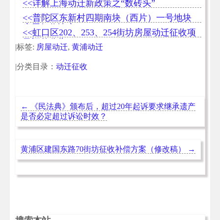
<<详解上海动迁新政策之“数砖头”
<<普陀区东新村四期南块（西片）一号地块
房屋征收决定
<<虹口区202、253、254街坊房屋动迁征收项
目评估公告
|标签:
房屋动迁
,
黄浦动迁
|分类目录：
动迁征收
←
《民法典》颁布后，超过20年起诉要求继承遗产
是否必定超过诉讼时效？
黄浦区建国东路70街坊征收补偿方案（修改稿）
→