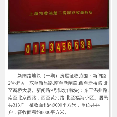
新闸路地块（一期）房屋征收范围：新闸路
2号街坊：东至新昌路,南至新闸路,西至新桥路,北
至新桥大厦。新闸路9号街坊(南块)：东至温州路,
南至北京西路，西至黄河路,北至福海小区。居民
共313户，征收面积约9000平方米，单位共44
户，征收面积约8000平方米。