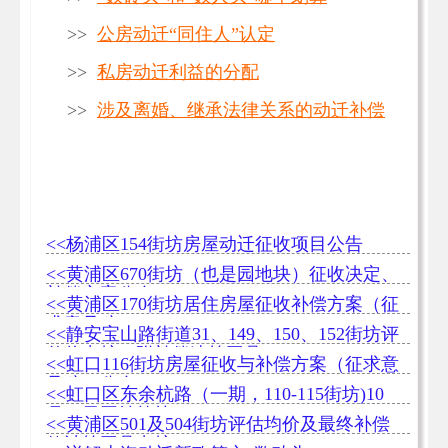
>>
公房动迁“同住人”认定
>>
私房动迁利益的分配
>>
涉及离婚、继承法律关系的动迁补偿
<<杨浦区154街坊房屋动迁征收项目公告
<<黄浦区670街坊（也是园地块）征收决定、
补偿方案公布
<<黄浦区170街坊居住房屋征收补偿方案（征
求意见稿）
<<静安宝山路街道31、149、150、152街坊评
估价出炉（附补偿速算工具）
<<虹口116街坊房屋征收与补偿方案（征求意
见稿）公布
<<虹口区东余杭路（一期，110-115街坊)10
月17日开始签约
<<黄浦区501及504街坊评估均价及最终补偿
款计算工具出炉