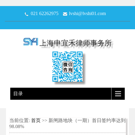
021 62262975
lvshi@lvshi01.com
上海申宜禾律师事务所
目录
当前位置:
首页
>> 新闸路地块（一期）首日签约率达到
98.08%