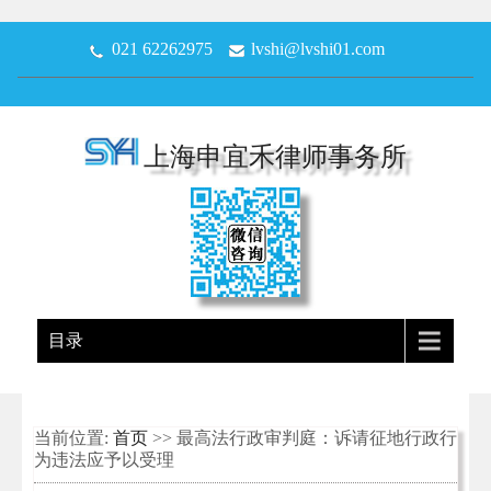
021 62262975
lvshi@lvshi01.com
上海申宜禾律师事务所
目录
当前位置:
首页
>> 最高法行政审判庭：诉请征地行政行
为违法应予以受理