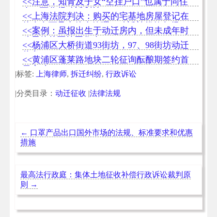
<<注意，知青及子女“空挂户口”也属于同住
人，可分得动迁利益
<<上海法院判决：购买的宅基地房屋登记在
他人名下且由他人管理，动迁补偿款各得
<<案例：虽报出生于动迁房内，但未成年时
50%
移居他处不算同住人
<<杨浦区大桥街道93街坊，97、98街坊动迁
信息
<<黄浦区蓬莱路地块二轮征询酝酿期签约首
日突破85%
|标签:
上海律师
,
拆迁纠纷
,
行政诉讼
|分类目录：
动迁征收
|
法律法规
←
口罩产品出口国外市场的法规、标准要求和优惠
措施
最高法行政庭：集体土地征收补偿行政诉讼裁判原
则
→