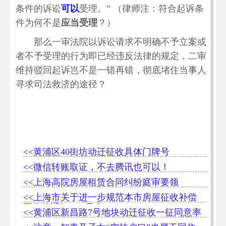
条件的诉讼
可以
受理。” （律师注：符合起诉条
件为何不是
应当受理
？）
那么一审法院以诉讼请求不明确不予立案或
者不予受理的行为即已经违反法律的规定，二审
维持驳回起诉岂不是一错再错，彻底堵住当事人
寻求司法救济的途径？
<<黄浦区40街坊动迁征收具体门牌号
<<微信转账取证，不去腾讯也可以！
<<上海高院房屋租赁合同纠纷庭审要领
<<上海市关于进一步规范本市房屋征收补偿
工作的通知[243号文]
<<黄浦区新昌路7号地块动迁征收一征同意率
99.65%