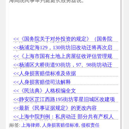
海高院民事审判庭庭长殷勇磊说。
<<《国务院关于对外投资的规定》（国务院
令第 837 号）全维度解读
<<杨浦定海129，130街坊旧改动迁将再次启
动
<<《上海市国有土地上房屋征收评估管理规
定》全文
<<杨浦区大桥街道93街坊，97、98街坊动迁
信息
<<人身损害赔偿标准及依据
<<人身损害赔偿司法解释
<<《民法典》人格权编全文
<<静安区芷江西路195街坊零星旧城区改建项
目评估公告
<<最新《民事证据规定》的更改内容
<<上海中院判例：私房动迁 部分共有产权人
不签字征收协议仍有效
|标签:
上海律师
,
人身损害赔偿标准
,
侵权责任