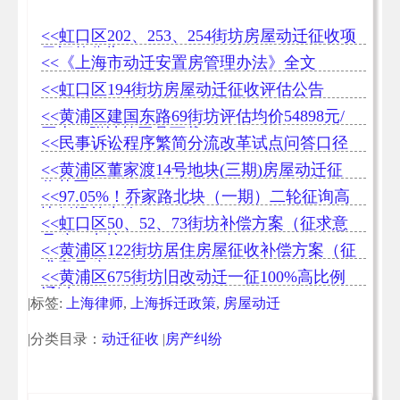
<<虹口区202、253、254街坊房屋动迁征收项
目评估公告
<<《上海市动迁安置房管理办法》全文
<<虹口区194街坊房屋动迁征收评估公告
<<黄浦区建国东路69街坊评估均价54898元/
平米（附计算工具下载）
<<民事诉讼程序繁简分流改革试点问答口径
（一）
<<黄浦区董家渡14号地块(三期)房屋动迁征
收范围
<<97.05%！乔家路北块（一期）二轮征询高
比例提前生效
<<虹口区50、52、73街坊补偿方案（征求意
见稿）出炉
<<黄浦区122街坊居住房屋征收补偿方案（征
求意见稿）
<<黄浦区675街坊旧改动迁一征100%高比例
通过
|标签:
上海律师
,
上海拆迁政策
,
房屋动迁
|分类目录：
动迁征收
|
房产纠纷