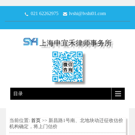
021 62262975
lvshi@lvshi01.com
上海申宜禾律师事务所
目录
当前位置:
首页
>> ​新昌路1号南、北地块动迁征收估价
机构确定，将上门估价