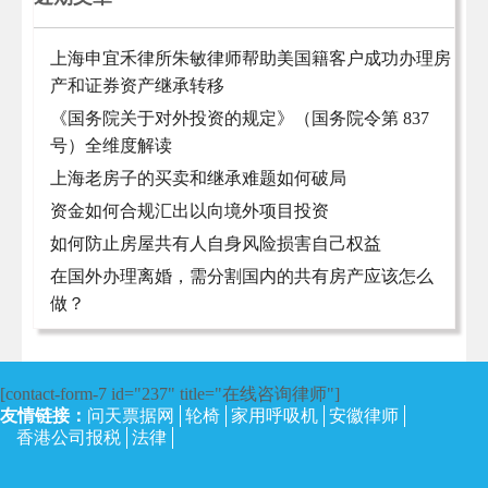
上海申宜禾律所朱敏律师帮助美国籍客户成功办理房
产和证券资产继承转移
《国务院关于对外投资的规定》（国务院令第 837
号）全维度解读
上海老房子的买卖和继承难题如何破局
资金如何合规汇出以向境外项目投资
如何防止房屋共有人自身风险损害自己权益
在国外办理离婚，需分割国内的共有房产应该怎么
做？
[contact-form-7 id="237" title="在线咨询律师"]
友情链接：
问天票据网
轮椅
家用呼吸机
安徽律师
香港公司报税
法律