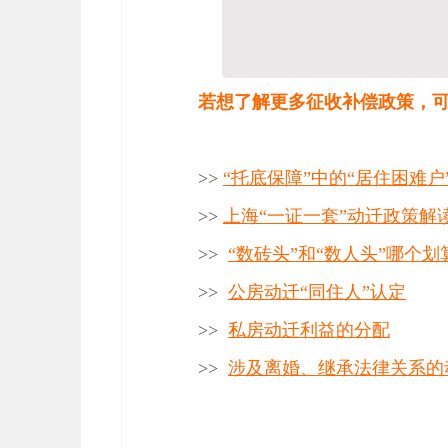
若想了解更多征收补偿政策，
>>
“托底保障”中的“居住困难
>>
上海“一证一套”动迁政策解
>>
“数砖头”和“数人头”哪个划
>>
公房动迁“同住人”认定
>>
私房动迁利益的分配
>>
涉及离婚、继承法律关系的