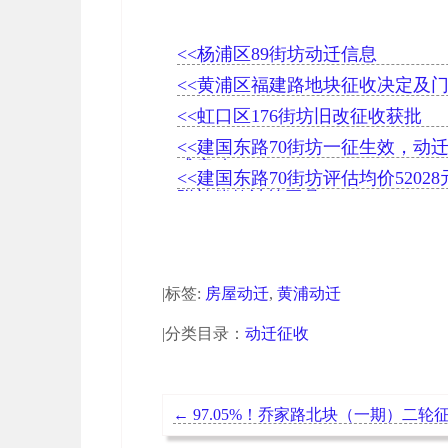
<<杨浦区89街坊动迁信息
<<黄浦区福建路地块征收决定及
<<虹口区176街坊旧改征收获批
<<建国东路70街坊一征生效，动
式启动
<<建国东路70街坊评估均价52028
附补偿款计算工具
|标签:
房屋动迁
,
黄浦动迁
|分类目录：
动迁征收
←
97.05%！乔家路北块（一期）二