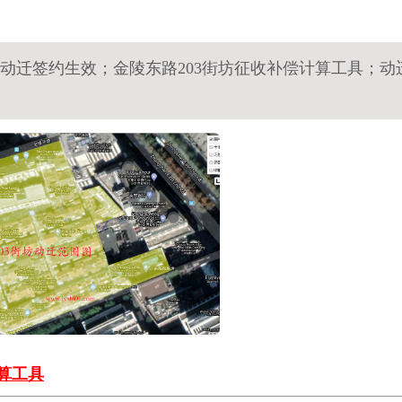
坊动迁签约生效；金陵东路203街坊征收补偿计算工具；动
计算工具