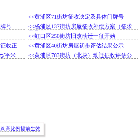
<<黄浦区71街坊征收决定及具体门牌号
门牌号
<<杨浦区137街坊房屋征收补偿方案（征求
意见稿）
<<虹口区250街坊旧改动迁一征开始
迁征收正
<<黄浦区40街坊房屋初步评估结果公示
元/平米
<<黄浦区783街坊（北块）动迁征收评估公
告
轮征询高比例提前生效