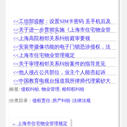
<<工信部提醒：设置SIM卡密码 丢手机后及
时处理防止损失
<<关于进一步贯彻实施《上海市住宅物业管
理规定》的若干意见
<<上海高院相邻关系纠纷庭审要领
<<安装带摄像功能的电子门锁恐涉侵权，法
院判决拆除
<<上海市住宅物业管理规定
<<关于审理相邻关系纠纷案件的指导意见
（讨论稿）
<<他人侵占公共部位，业主个人能否起诉
<<中国教育电视台报道我所律师代理紫砂大
师蒋蓉传人案
|标签:
侵权纠纷
,
物业管理
,
相邻权纠纷
|分类目录：
侵权责任
|
房产纠纷
|
法律法规
←
上海市住宅物业管理规定