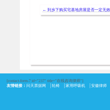
←
到乡下购买宅基地房屋是否一定无效？
[contact-form-7 id="237" title="在线咨询律师"]
友情链接：
问天票据网
轮椅
家用呼吸机
安徽律师