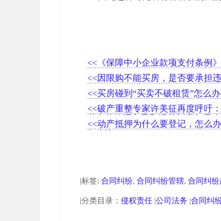
<<《保障中小企业款项支付条例
<<因限购不能买房，是否要承担
<<买房碰到“买卖不破租赁”怎么办
<<破产重整专家许美征再度呼吁
整中的管理主导和强裁制度急需改
<<动产抵押为什么要登记，怎么
何查询？
|标签:
合同纠纷
,
合同纠纷管辖
,
合同纠纷
|分类目录：
侵权责任
|
公司法务
|
合同纠