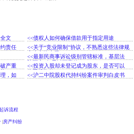
》全文
<<债权人如何确保借款用于指定用途
违约责任
<<关于“竞业限制”协议，不熟悉这些法律规
定小心吃大亏
<<最新民商事诉讼级别管辖标准，基层法
院可审5亿元以下案件
：破产重
<<投资入股却未登记成为股东，是否可以
革
收回投资款
办理，如
<<沪二中院股权代持纠纷案件审判白皮书
起诉流程
纷
|
房产纠纷