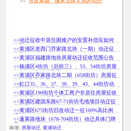
>>
涉及离婚、继承法律关系的动迁
<<动迁征收中居住困难户的安置补偿应如何
分配
<<黄浦区老西门乔家路北块（一期）动迁征
收批复
<<黄浦区福建路地块房屋动迁征收范围公告
<<杨浦区4街坊（后纺三）、53、54街坊房屋
征收补偿款计算工具
<<黄浦区乔家路北块二期（658街坊）房屋征
收决定和门牌号
<<虹口35、36、37、38、39、43、44街坊动
迁补偿款计算工具（可下载）
<<黄浦区190街坊个体工商户非居住房屋征收
补偿方案（征求意见稿）
<<黄浦区建国东路67-71街坊毛地项目动迁征
收将启动
<<黄浦区675街坊旧改动迁一征100%高比例
通过
<<蓬莱路地块（678-704街坊）动迁具体门牌
号
|标签:
房屋动迁
,
黄浦动迁