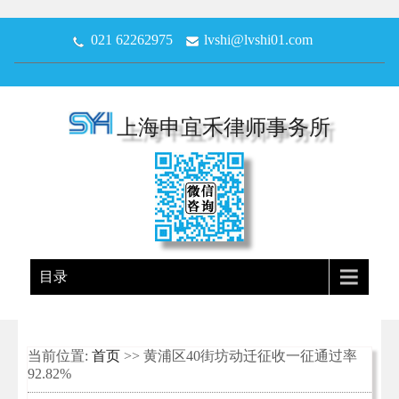
021 62262975
lvshi@lvshi01.com
上海申宜禾律师事务所
目录
当前位置:
首页
>> 黄浦区40街坊动迁征收一征通过率
92.82%