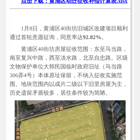
点击下载：黄浦区动迁征收补偿计算表.xlsx
1月8日，黄浦区40街坊旧城区改建项目顺利
通过首轮意愿征询，同意率达
92.82%
。
黄浦区40街坊房屋征收范围：东至马当路，
南至复兴中路，西至淡水路，北至自忠路。区级
文物保护单位大韩民国临时政府旧址（马当路
306弄4号）本体原址保留，不纳入征收实施范
围。地块范围内以成片二级以下旧里房屋为主，
历史遗留矛盾较多，居住条件较为简陋。