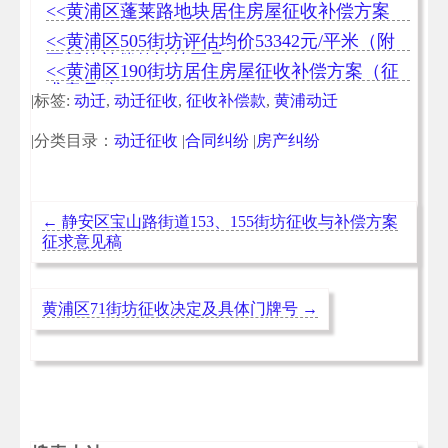
西块50569）出炉
<<黄浦区蓬莱路地块居住房屋征收补偿方案
<<黄浦区505街坊评估均价53342元/平米（附
更新的补偿款计算工具）
<<黄浦区190街坊居住房屋征收补偿方案（征
求意见稿）
|标签:
动迁
,
动迁征收
,
征收补偿款
,
黄浦动迁
|分类目录：
动迁征收
|
合同纠纷
|
房产纠纷
←
静安区宝山路街道153、155街坊征收与补偿方案
征求意见稿
黄浦区71街坊征收决定及具体门牌号
→