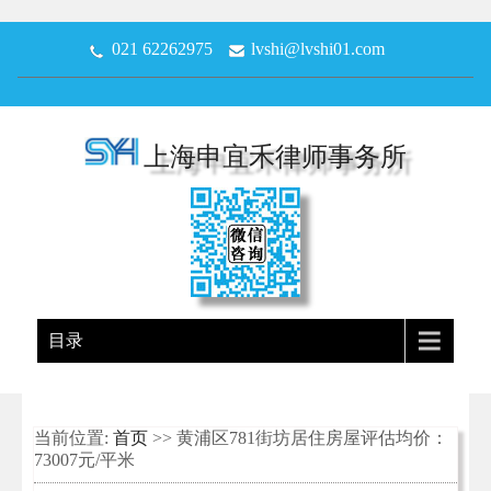
021 62262975
lvshi@lvshi01.com
上海申宜禾律师事务所
目录
当前位置:
首页
>> 黄浦区781街坊居住房屋评估均价：
73007元/平米