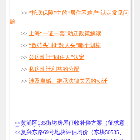
>>
“托底保障”中的“居住困难户”认定常见问
题
>>
上海“一证一套”动迁政策解读
>>
“数砖头”和“数人头”哪个划算
>>
公房动迁“同住人”认定
>>
私房动迁利益的分配
>>
涉及离婚、继承法律关系的动迁
<<黄浦区135街坊房屋征收补偿方案（征求意
见稿）公布
<<复兴东路69号地块评估均价（东块50535、
西块50569）出炉