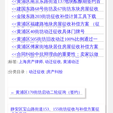
<<黄浦区南京东路街道137地块酝酿期签约首
日签约率98.77%
<<​建国东路68号街坊及67街坊东块房屋征收
补偿方案（修改稿）
<<金陵东路203街坊征收补偿计算工具下载
<<黄浦区福建路地块房屋征收补偿方案 （征
求意见稿附动迁款计算工具）
<<黄浦区40街坊动迁征收具体门牌号
<<黄浦区505街坊旧改动迁100%比例通过一
征，即将正式启动
<<黄浦区傅家街地块居住房屋征收补偿方案
<<合同纠纷中抗辩理由的重要性：卖家以做
低网签合同价违法为由拒绝过户不构成违约
|标签:
上海房产律师
,
动迁征收
,
黄浦动迁
|分类目录：
动迁征收
|
房产纠纷
←
黄浦区170街坊启动二轮征询（签约）
静安区宝山路街道153、155街坊征收与补偿方案征