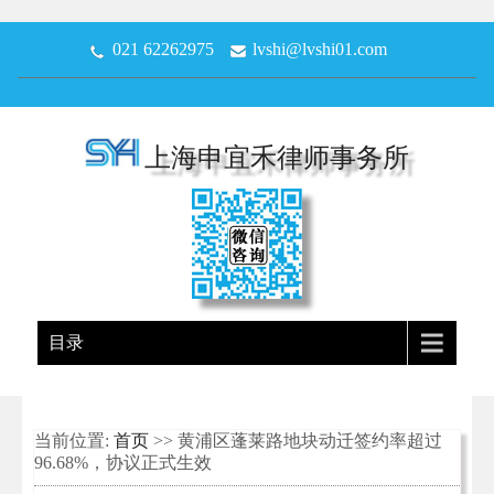
021 62262975
lvshi@lvshi01.com
上海申宜禾律师事务所
目录
当前位置:
首页
>> 黄浦区蓬莱路地块动迁签约率超过
96.68%，协议正式生效