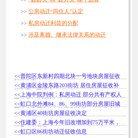
>>
公房动迁“同住人”认定
>>
私房动迁利益的分配
>>
涉及离婚、继承法律关系的动迁
<<普陀区东新村四期北块一号地块房屋征收
补偿方案
<<黄浦区金陵东路203街坊 居住房屋征收补
偿方案（正式稿）
<<上海中院判例：私房动迁 部分共有产权人
不签字征收协议仍有效
<<虹口北外滩84、86、99街坊部分房屋旧城
区改建意愿事先征询顺利达标、85街坊未达
<<黄浦区40街坊房屋征收决定
标
<<住建委：上海今年旧改增加到75万平米，
涉及46个项目
<<虹口区86街坊动迁征收信息