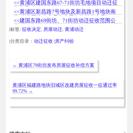
<<黄浦区建国东路67-71街坊毛地项目动迁征
收将启动
<<黄浦区新昌路7号地块及新昌路1号地块南
块 个体工商户非居住房屋征收补偿方案
<<建国东路69街坊、71街坊动迁征收范围公
布
|标签:
征收决定
,
房屋动迁
,
黄浦动迁
|分类目录：
动迁征收
|
房产纠纷
←
黄浦区79街坊发布房屋征收补偿方案
黄浦区福建路地块旧城区改建房屋征收一征通过率
99.72%
→