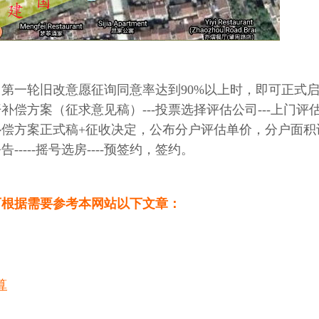
第一轮旧改意愿征询同意率达到90%以上时，即可正式
偿方案（征求意见稿）---投票选择评估公司---上门评估
--公布补偿方案正式稿+征收决定，公布分户评估单价，分户面积
告-----摇号选房----预签约，签约。
可根据需要参考本网站以下文章：
算