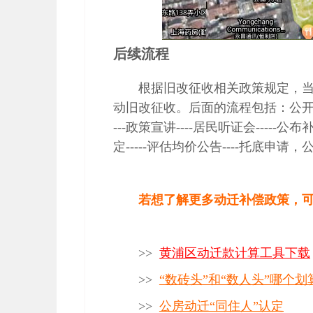
后续流程
根据旧改征收相关政策规定，当
动旧改征收。后面的流程包括：公开补
---政策宣讲----居民听证会---
定-----评估均价公告----托底申请，公
若想了解更多动迁补偿政策，
>>
黄浦区动迁款计算工具下载
>>
“数砖头”和“数人头”哪个划
>>
公房动迁“同住人”认定