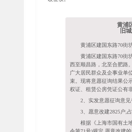
黄浦
旧城
黄浦区建国东路70街
黄浦区建国东路70街
西至顺昌路，北至合肥路。
广大居民群众及企事业单
束。现将意愿征询结果公示如
权证、租赁公房凭证公有非
2、实发意愿征询意见书:
3、愿意改建2825户,
根据《上海市国有土
令第71号)规定,愿意改建