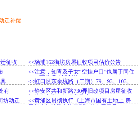
动迁补偿
动迁征收
<<杨浦162街坊房屋征收项目估价公告
布
<<注意，知青及子女“空挂户口”也属于同住
人，可分得动迁利益
工具
<<虹口区东余杭路（二期）79、93、103、
104、108、109街坊签约、选房公告
处有
<<静安区共和新路730弄旧改项目房屋征收
与补偿方案（征求意见稿）
0街坊动迁
<<黄浦区贯彻执行《上海市国有土地上 房
屋征收与补偿实施细则》的若干意见