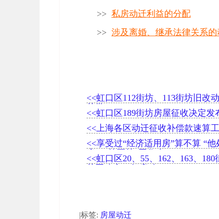
>>
私房动迁利益的分配
>>
涉及离婚、继承法律关系的
<<虹口区112街坊、113街坊旧改
获批
<<虹口区189街坊房屋征收决定发
<<上海各区动迁征收补偿款速算
<<享受过“经济适用房”算不算 “他
房”，算不算“同住人”
<<虹口区20、55、162、163、18
范围确定一征启动
|标签:
房屋动迁