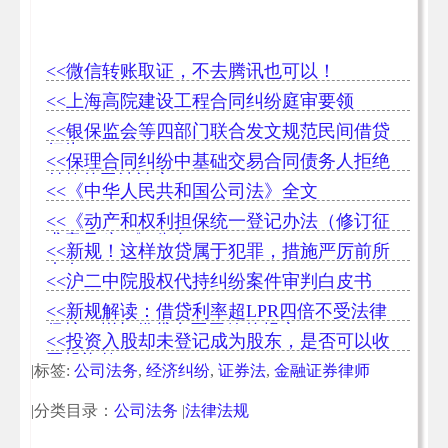
<<微信转账取证，不去腾讯也可以！
<<上海高院建设工程合同纠纷庭审要领
<<银保监会等四部门联合发文规范民间借贷
行为
<<保理合同纠纷中基础交易合同债务人拒绝
付款的司法认定
<<《中华人民共和国公司法》全文
<<《动产和权利担保统一登记办法（修订征
求意见稿）》公布
<<新规！这样放贷属于犯罪，措施严厉前所
未有！
<<沪二中院股权代持纠纷案件审判白皮书
<<新规解读：借贷利率超LPR四倍不受法律
保护，增加借贷合同无效的规定
<<投资入股却未登记成为股东，是否可以收
回投资款
|标签:
公司法务
,
经济纠纷
,
证券法
,
金融证券律师
|分类目录：
公司法务
|
法律法规