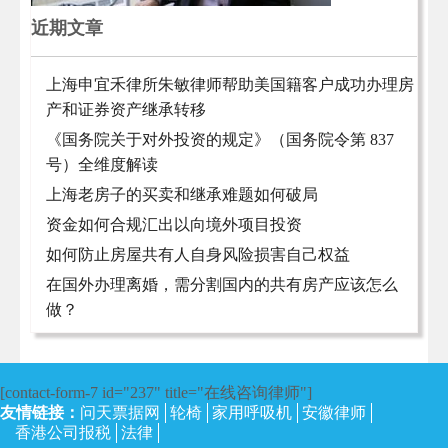
近期文章
上海申宜禾律所朱敏律师帮助美国籍客户成功办理房
产和证券资产继承转移
《国务院关于对外投资的规定》（国务院令第 837
号）全维度解读
上海老房子的买卖和继承难题如何破局
资金如何合规汇出以向境外项目投资
如何防止房屋共有人自身风险损害自己权益
在国外办理离婚，需分割国内的共有房产应该怎么
做？
[contact-form-7 id="237" title="在线咨询律师"]
友情链接：
问天票据网
轮椅
家用呼吸机
安徽律师
香港公司报税
法律