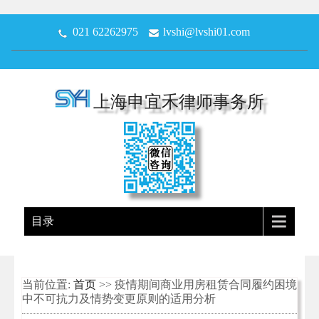
021 62262975
lvshi@lvshi01.com
上海申宜禾律师事务所
目录
当前位置:
首页
>> 疫情期间商业用房租赁合同履约困境
中不可抗力及情势变更原则的适用分析