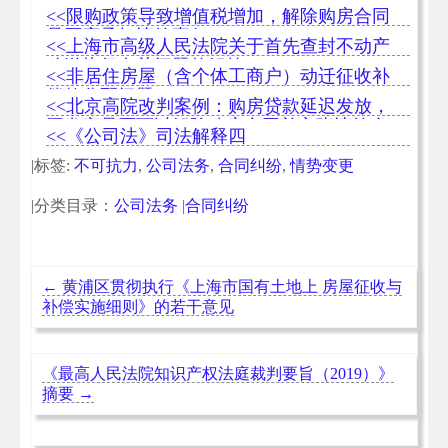
<<限购政策导致增值税增加，解除购房合同
是否应承担违约责任
<<上海市高级人民法院关于首先查封不动产
移送执行有关问题的解答
<<非居住房屋（含个体工商户）动迁征收补
偿款分配问题
<<北京高院改判案例：购房贷款延迟发放，
开发商是否可以解除购房合同并主张违约金
<<《公司法》司法解释四
|标签:
不可抗力
,
公司法务
,
合同纠纷
,
情势变更
|分类目录：
公司法务
|
合同纠纷
←
黄浦区贯彻执行《上海市国有土地上 房屋征收与
补偿实施细则》的若干意见
《最高人民法院知识产权法庭裁判要旨（2019）》
摘要
→