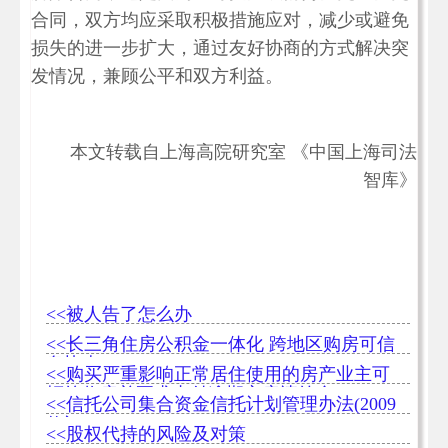
合同，双方均应采取积极措施应对，减少或避免
损失的进一步扩大，通过友好协商的方式解决突
发情况，兼顾公平和双方利益。
本文转载自
上海高院研究室
《
中国上海司法
智库
》
<<被人告了怎么办
<<长三角住房公积金一体化 跨地区购房可信
息协查
<<购买严重影响正常居住使用的房产业主可
拒绝收房并要求支付逾期交房违约金
<<信托公司集合资金信托计划管理办法(2009
修订)
<<股权代持的风险及对策