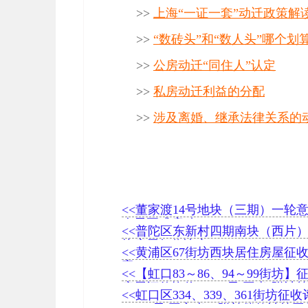
>>
上海“一证一套”动迁政策解
>>
“数砖头”和“数人头”哪个划
>>
公房动迁“同住人”认定
>>
私房动迁利益的分配
>>
涉及离婚、继承法律关系的
<<董家渡14号地块（三期）一轮
今天正式启动
<<普陀区东新村四期南块（西片
块房屋征收决定
<<黄浦区67街坊西块居住房屋征
案
<<【虹口83～86、94～99街坊】
房屋评估均价61662元/平米(附计
<<虹口区334、339、361街坊征