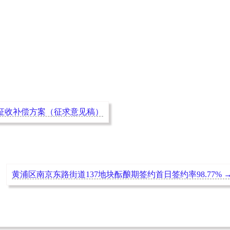
工具）
屋征收补偿方案（征求意见稿）
黄浦区南京东路街道137地块酝酿期签约首日签约率98.77%