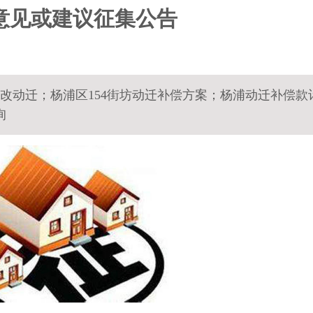
意见或建议征集公告
旧改动迁；杨浦区154街坊动迁补偿方案；杨浦动迁补偿款
询