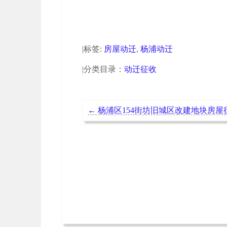
50636元/平方米（附补偿款计算
|标签:
房屋动迁
,
杨浦动迁
|分类目录：
动迁征收
←
杨浦区154街坊旧城区改建地块房