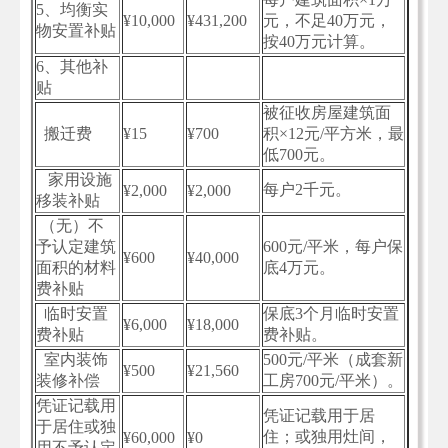
5、均衡实
¥10,000
¥431,200
元，不足40万元，
物安置补贴
按40万元计算。
6、其他补
贴
被征收房屋建筑面
搬迁费
¥15
¥700
积×12元/平方米，最
低700元。
家用设施
每户2千元。
¥2,000
¥2,000
移装补贴
（无）不
予认定建筑
600元/平米，每户保
¥600
¥40,000
面积的材料
底4万元。
费补贴
临时安置
保底3个月临时安置
¥6,000
¥18,000
费补贴
费补贴。
室内装饰
500元/平米（成套新
¥500
¥21,560
装修补偿
工房700元/平米）。
凭证记载用
凭证记载用于居
于居住或独
住；或独用灶间，
¥60,000
¥0
用不予认定