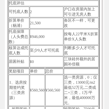
托底评估
户口在房屋内加上
可托底人数
2
可引进无房人数
折算单价
各区不一样，可更
21,500
（杨浦）
改
托底保障
按每人22平米X折算
（人头费总
¥946,000
单价X人头数
数）
核算达成托
判断多少人才可托
至少9人才可托底
底人数
底
三块砖外额外的居
居困补贴
¥0
困补偿额
奖励项目
单价
总价
选一类房源，0；仅
1、选房按
三类，13000元/m2
期签约奖
最低52万元,二类或
¥560,560
¥560,560
（三类房
二+三类，1万/平
源）
米，最低400000万
元。
按期签约
按期签约，7500元