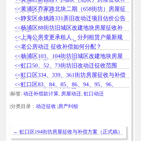
偿方案（正式稿）
<<黄浦区乔家路北块二期（658街坊）房屋征
收决定和门牌号
<<静安区余姚路331弄旧改动迁项目估价公告
<<杨浦区88街坊旧城区改建地块房屋征收补
偿方案
<<上海公房变更承租人、分列租赁户最新规
定[沪房规范〔2019〕3 号]
<<老公房动迁 征收补偿如何分配？
<<杨浦区103、104街坊旧城区改建地块房屋
征收补偿方案（征求意见稿）
<<虹口50、52、73街坊旧改动迁征收范围
<<虹口区334、339、361街坊房屋征收与补偿
方案
<<虹口区83、84、85、86、94、95、96、
97、98、99街坊动迁范围
|标签:
动迁补偿款计算
,
房屋动迁
,
虹口动迁
|分类目录：
动迁征收
|
房产纠纷
←
虹口区194街坊房屋征收与补偿方案（正式稿）