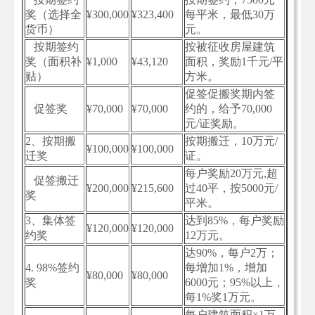
奖（选择全
¥300,000
¥323,400
每平米，最低30万
货币）
元。
按期签约
按被征收房屋建筑
奖（面积补
¥1,000
¥43,120
面积，奖励1千元/平
贴）
方米。
促签促搬奖期内签
促签奖
¥70,000
¥70,000
约的，给予70,000
元/证奖励。
2、按期搬
按期搬迁，10万元/
¥100,000
¥100,000
迁奖
证。
每户奖励20万元,超
促签搬迁
¥200,000
¥215,600
过40平，按5000元/
奖
平米。
3、集体签
达到85%，每户奖励
¥120,000
¥120,000
约奖
12万元。
达90%，每户2万；
4. 98%签约
每增加1%，增加
¥80,000
¥80,000
奖
6000元；95%以上，
每1%奖1万元。
每户建筑面积×1万