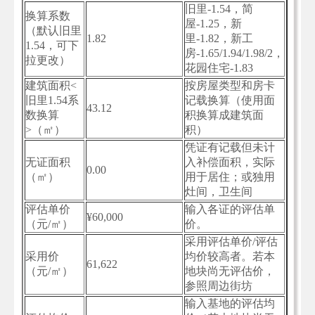
旧里-1.54，简
换算系数
屋-1.25，新
（默认旧里
1.82
里-1.82，新工
1.54，可下
房-1.65/1.94/1.98/2，
拉更改）
花园住宅-1.83
建筑面积<
按房屋类型和房卡
旧里1.54系
记载换算（使用面
43.12
数换算
积换算成建筑面
>（㎡）
积）
凭证有记载但未计
无证面积
入补偿面积，实际
0.00
（㎡）
用于居住；或独用
灶间，卫生间
评估单价
输入各证的评估单
¥60,000
（元/㎡）
价。
采用评估单价/评估
采用价
均价较高者。若本
61,622
（元/㎡）
地块尚无评估价，
参照周边街坊
输入基地的评估均