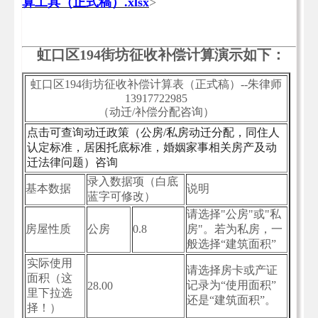
算工具（正式稿）.xlsx
>
虹口区194街坊征收补偿计算演示如下：
虹口区194街坊征收补偿计算表（正式稿）--朱律师
13917722985
（动迁/补偿分配咨询）
点击可查询动迁政策（公房/私房动迁分配，同住人
认定标准，居困托底标准，婚姻家事相关房产及动
迁法律问题）咨询
录入数据项（白底
基本数据
说明
蓝字可修改）
请选择"公房"或"私
房屋性质
公房
0.8
房"。若为私房，一
般选择“建筑面积”
实际使用
请选择房卡或产证
面积（这
记录为“使用面积”
28.00
里下拉选
还是“建筑面积”。
择！）