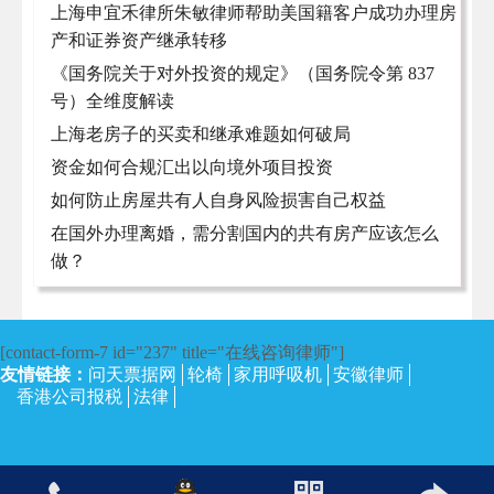
上海申宜禾律所朱敏律师帮助美国籍客户成功办理房
产和证券资产继承转移
《国务院关于对外投资的规定》（国务院令第 837
号）全维度解读
上海老房子的买卖和继承难题如何破局
资金如何合规汇出以向境外项目投资
如何防止房屋共有人自身风险损害自己权益
在国外办理离婚，需分割国内的共有房产应该怎么
做？
[contact-form-7 id="237" title="在线咨询律师"]
友情链接：
问天票据网
轮椅
家用呼吸机
安徽律师
香港公司报税
法律
沪ICP备13002673号-4
| 上海律师网 2017 | 保留所有权利。