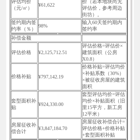
评估均价
价（若本地块尚无
¥61,622
（元/㎡）
评估价，参考周边
街坊）。
签约期内签
输入60天签约期内
98%
约率（％）
签约率
补偿金额
评估价格=评估价×
评估价格
¥2,125,712.51
建筑面积（公房
X0.8）
价格补贴=评估均价
×补贴系数（30%）
价格补贴
¥797,142.19
×被征收房屋的建筑
面积
套型评估均价=评估
套型面积补
均价×补贴面积（旧
¥924,330.00
贴
里15平方，新工房
12平米）
房屋征收补偿合计=
房屋征收补
¥3,847,184.70
评估价格+价格补贴
偿合计
+套型面积补贴