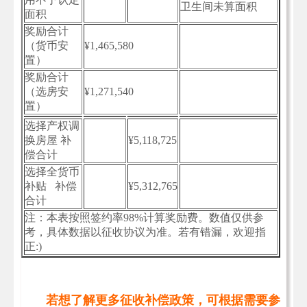
卫生间未算面积
面积
奖励合计
（货币安
¥1,465,580
置）
奖励合计
（选房安
¥1,271,540
置）
选择产权调
换房屋 补
¥5,118,725
偿合计
选择全货币
补贴 补偿
¥5,312,765
合计
注：本表按照签约率98%计算奖励费。数值仅供参
考，具体数据以征收协议为准。若有错漏，欢迎指
正:)
若想了解更多征收补偿政策，可根据需要参