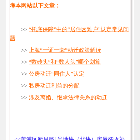
考本网站以下文章：
>>
“托底保障”中的“居住困难户”认定常见问
题
>>
上海“一证一套”动迁政策解读
>>
“数砖头”和“数人头”哪个划算
>>
公房动迁“同住人”认定
>>
私房动迁利益的分配
>>
涉及离婚、继承法律关系的动迁
<<黄浦区新昌路1号地块（北块）房屋征收补