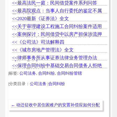
变更
<<最高法民一庭：民间借贷案件系列问答
（2021年7月版）
<<最高院观点：当事人自行委托的鉴定不属
于鉴定意见
<<2020最新《证券法》全文
<<关于审理建设工程施工合同纠纷案件适用
法律问题的解释（一）
<<案例探讨：民间借贷中以房产担保涉流押
条款、让与担保或以物抵债的法律效力
<<《公司法》司法解释四
<<《城市房地产管理法》全文
<<律师事务所从事证券法律业务管理办法
【第41号令】
<<保理合同纠纷中基础交易合同债务人拒绝
付款的司法认定
|标签:
公司法务
,
合同纠纷
,
合同纠纷管辖
|分类目录：
公司法务
|
合同纠纷
←
动迁征收中居住困难户的安置补偿应如何分配