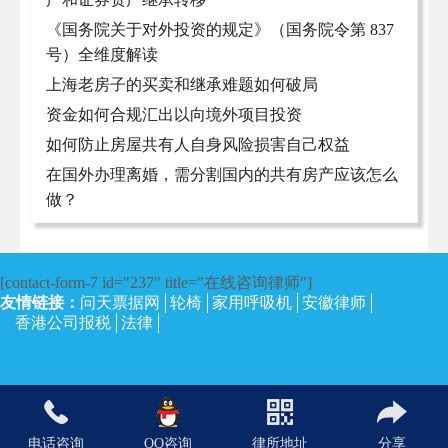
《国务院关于对外投资的规定》（国务院令第 837
号）全维度解读
上海老房子的买卖和继承难题如何破局
资金如何合规汇出以向境外项目投资
如何防止房屋共有人自身风险损害自己权益
在国外办理离婚，需分割国内的共有房产应该怎么
做？
[contact-form-7 id="237" title="在线咨询律师"]
友情链接：
问天票据网
轮椅
家用呼吸机
安徽律师
香港公司报税
法律
沪ICP备13002673号-4
| 上海律师网 2017 | 保留所有权利。
电话咨询
QQ咨询
律所地址
分享