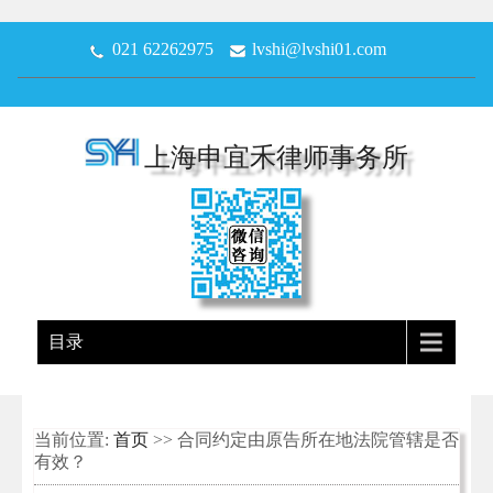
021 62262975
lvshi@lvshi01.com
上海申宜禾律师事务所
目录
当前位置:
首页
>> 合同约定由原告所在地法院管辖是否
有效？