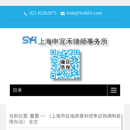
021 62262975
lvshi@lvshi01.com
上海申宜禾律师事务所
目录
当前位置:
首页
>> 《上海市征地房屋补偿争议协调和处
理办法》 全文