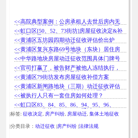
<<高院典型案例：公房承租人去世后房内无
户籍，为保障配偶居住权管理部门不可收回
<<虹口区[50、52、73街坊]房屋征收决定&补
公房
偿方案公示
<<黄浦区五坊园四期动迁征收评估价出炉
（可下载动迁款计算工具）
<<黄浦区复兴东路69号地块（东块）居住房
屋征收补偿方案（征求意见稿）
<<中华路地块房屋动迁征收范围具体门牌号
<<官司打赢了，被告财产被他人冻结执行，
如何参与分配与提执行异议
<<黄浦区79街坊发布房屋征收补偿方案
<<黄浦区新闸路地块（三期）动迁征收评估
均价88738元/平米（附动迁款计算工具）
<<被执行人只有一套住房如何处理？
<<虹口区83、84、85、86、94、95、96、
97、98、99街坊一征96.39%通过
|标签:
征收决定
,
房产纠纷
,
房屋动迁
,
集体土地征收
|分类目录：
动迁征收
|
房产纠纷
|
法律法规