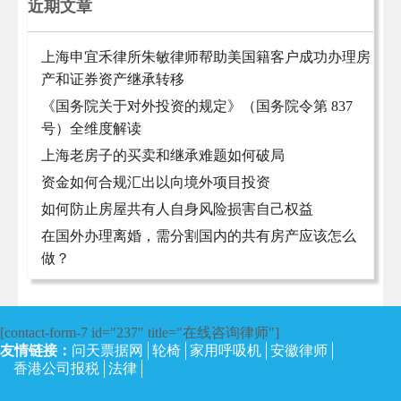
近期文章
上海申宜禾律所朱敏律师帮助美国籍客户成功办理房
产和证券资产继承转移
《国务院关于对外投资的规定》（国务院令第 837
号）全维度解读
上海老房子的买卖和继承难题如何破局
资金如何合规汇出以向境外项目投资
如何防止房屋共有人自身风险损害自己权益
在国外办理离婚，需分割国内的共有房产应该怎么
做？
[contact-form-7 id="237" title="在线咨询律师"]
友情链接：
问天票据网
轮椅
家用呼吸机
安徽律师
香港公司报税
法律