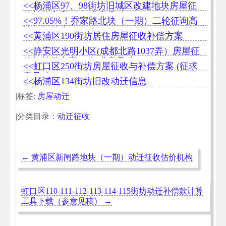
迁补偿款计算工具（可下载）
<<杨浦区97、98街坊旧城区改建地块房屋征
收补偿方案 （征求意见稿）
<<97.05%！乔家路北块（一期）二轮征询高
比例提前生效
<<黄浦区190街坊居住房屋征收补偿方案
<<静安区光明小区(成都北路1037弄）房屋征
收与补偿方案 （征求意见稿）
<<虹口区250街坊房屋征收与补偿方案 (征求
意见稿)
<<杨浦区134街坊旧改动迁信息
|标签:
房屋动迁
|分类目录：
动迁征收
←
黄浦区新闸路地块（一期）动迁征收估价机构
虹口区110-111-112-113-114-115街坊动迁补偿款计算
工具下载（参意见稿）
→