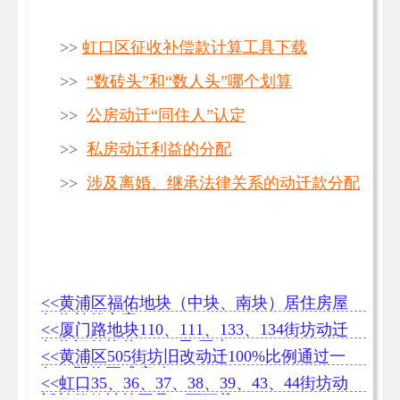
>>
虹口区征收补偿款计算工具下载
>>
“数砖头”和“数人头”哪个划算
>>
公房动迁“同住人”认定
>>
私房动迁利益的分配
>>
涉及离婚、继承法律关系的动迁款分配
<<黄浦区福佑地块（中块、南块）居住房屋
征收补偿方案
<<厦门路地块110、111、133、134街坊动迁
征收评估均价54175元/平米
<<黄浦区505街坊旧改动迁100%比例通过一
征，即将正式启动
<<虹口35、36、37、38、39、43、44街坊动