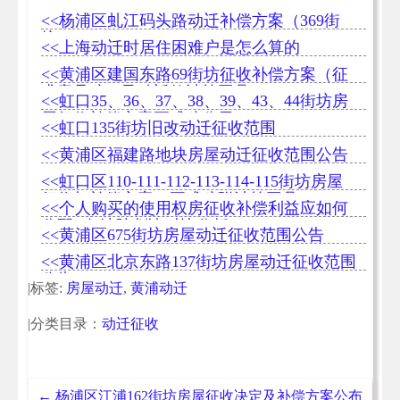
<<杨浦区虬江码头路动迁补偿方案（369街
坊）
<<上海动迁时居住困难户是怎么算的
<<黄浦区建国东路69街坊征收补偿方案（征
求意见稿）及动迁款计算工具
<<虹口35、36、37、38、39、43、44街坊房
屋征收补偿方案正式稿公示
<<虹口135街坊旧改动迁征收范围
<<黄浦区福建路地块房屋动迁征收范围公告
<<虹口区110-111-112-113-114-115街坊房屋
征收与补偿方案（正式稿附计算工具）
<<个人购买的使用权房征收补偿利益应如何
分配--各法院判决对比分析
<<黄浦区675街坊房屋动迁征收范围公告
<<黄浦区北京东路137街坊房屋动迁征收范围
公告
|标签:
房屋动迁
,
黄浦动迁
|分类目录：
动迁征收
←
杨浦区江浦162街坊房屋征收决定及补偿方案公布