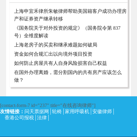
上海申宜禾律所朱敏律师帮助美国籍客户成功办理房
产和证券资产继承转移
《国务院关于对外投资的规定》（国务院令第 837
号）全维度解读
上海老房子的买卖和继承难题如何破局
资金如何合规汇出以向境外项目投资
如何防止房屋共有人自身风险损害自己权益
在国外办理离婚，需分割国内的共有房产应该怎么
做？
[contact-form-7 id="237" title="在线咨询律师"]
友情链接：
问天票据网
轮椅
家用呼吸机
安徽律师
香港公司报税
法律