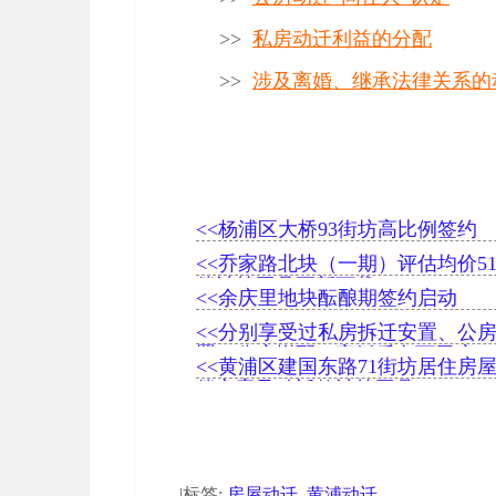
>>
私房动迁利益的分配
>>
涉及离婚、继承法律关系的
<<杨浦区大桥93街坊高比例签约
<<乔家路北块（一期）评估均价51
偿计算工具更新下载
<<余庆里地块酝酿期签约启动
<<分别享受过私房拆迁安置、公
置、公房增配、离婚后名下无房，
<<黄浦区建国东路71街坊居住房
排除同住人？一个案子讲清楚
偿方案及动迁款计算工具
|标签:
房屋动迁
,
黄浦动迁