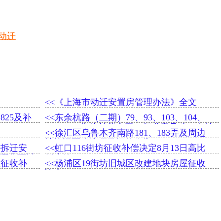
动迁
<<《上海市动迁安置房管理办法》全文
825及补
<<东余杭路（二期）79、93、103、104、
108、109街坊补偿方案（征求意见稿）出炉
<<徐汇区乌鲁木齐南路181、183弄及周边
地块旧区改造项目评估公告
房拆迁安
<<虹口116街坊征收补偿决定8月13日高比
哪些可以
例生效
屋征收补
<<杨浦区19街坊旧城区改建地块房屋征收
决定