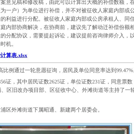
方案意见稿和修改稿，由此可以计算出大概的补偿数额，
证为一户）为单位进行补偿，并不对被征收人家庭内部或
间的利益进行分配。被征收人家庭内部或公房承租人、同
家庭内部协商解决，在协商前，建议先了解动迁补偿份额
致的分配协议，需要提起诉讼，建议提前咨询律师介入，
的时机。
表.xlsx
以高比例通过一轮意愿征询，居民及单位同意率达到99.47%
56证，其中居民证数2625证，单位证数231证，同意票数
区房管局、区旧改办项目部、区征收中心、外滩街道等主持了一
黄浦区外滩街道下属昭通、新建两个居委会。