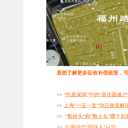
若想了解更多征收补偿政策，
>>
“托底保障”中的“居住困难
>>
上海“一证一套”动迁政策解
>>
“数砖头”和“数人头”哪个划
>>
公房动迁“同住人”认定