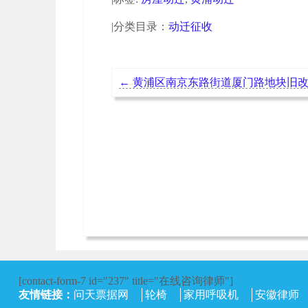
|分类目录：
动迁征收
←
黄浦区南京东路街道厦门路地块旧改
[contact-form-7 id="237" title="在线咨询律师"]
友情链接：
问天票据网
轮椅
家用呼吸机
安徽律师