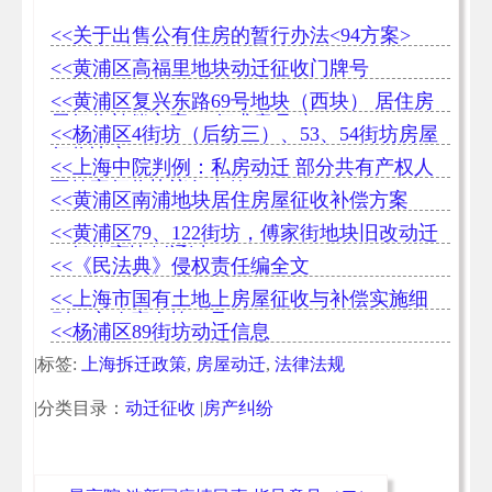
<<关于出售公有住房的暂行办法<94方案>
<<黄浦区高福里地块动迁征收门牌号
<<黄浦区复兴东路69号地块（西块） 居住房
屋征收补偿方案 （征求意见稿）
<<杨浦区4街坊（后纺三）、53、54街坊房屋
征收决定
<<上海中院判例：私房动迁 部分共有产权人
不签字征收协议仍有效
<<黄浦区南浦地块居住房屋征收补偿方案
<<黄浦区79、122街坊，傅家街地块旧改动迁
一征均高比例通过
<<《民法典》侵权责任编全文
<<上海市国有土地上房屋征收与补偿实施细
则（市政府令第71号）
<<杨浦区89街坊动迁信息
|标签:
上海拆迁政策
,
房屋动迁
,
法律法规
|分类目录：
动迁征收
|
房产纠纷