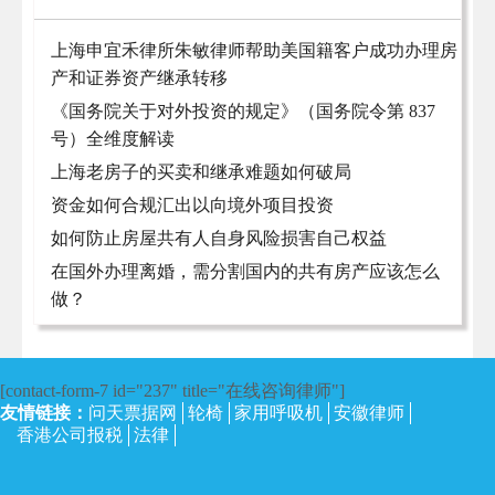
上海申宜禾律所朱敏律师帮助美国籍客户成功办理房
产和证券资产继承转移
《国务院关于对外投资的规定》（国务院令第 837
号）全维度解读
上海老房子的买卖和继承难题如何破局
资金如何合规汇出以向境外项目投资
如何防止房屋共有人自身风险损害自己权益
在国外办理离婚，需分割国内的共有房产应该怎么
做？
[contact-form-7 id="237" title="在线咨询律师"]
友情链接：
问天票据网
轮椅
家用呼吸机
安徽律师
香港公司报税
法律