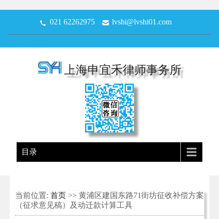
021 62262975
lvshi@lvshi01.com
上海申宜禾律师事务所
目录
当前位置:
首页
>> 黄浦区建国东路71街坊征收补偿方案
（征求意见稿）及动迁款计算工具