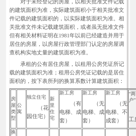
对于未经登记的房屋，以相关批准文件记载
的建筑面积为准，实际建筑面积小于相关批准文
件记载的建筑面积的，以实际建筑面积为准。相
关批准文件未记载建筑面积，或者虽无批准文件
但有相关材料证明在1981年以前已经建造并用于
居住的房屋，以房屋行政管理部门认定的房屋调
查机构实地丈量的建筑面积为准。
承租的公有居住房屋，以租用公房凭证所记
载的建筑面积为准；租用公房凭证记载的是居住
面积的，按下表所列的换算系数计算建筑面积：
新工房
新工房
新工房
“
独立住宅
房
新
户”
（有
（无
（无
屋
公
里
（花
类
寓
住
电梯、成
电梯、成
电梯、不
园住宅）
型
宅
工
套）
套）
成套）
换