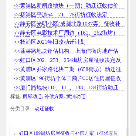
<<黄浦区新闸路地块（一期）动迁征收估价
机构
<<杨浦区平凉64、71、75街坊征收决定
<<静安区光明小区(成都北路1037弄）征收补
偿款计算工具下载
<<静安区电影技术厂周边（161、262街坊）
旧城区改建项目房屋征收补偿方案
<<杨浦区2021年旧改动迁计划
<<蓬莱路地块评估机构：上海信衡房地产估
价有限公司
<<虹口区202、253、254街坊房屋征收决定及
补偿方案发布
<<黄浦区乔家路北块二期（658街坊）动迁征
收征询启动
<<黄浦区190街坊个体工商户非居住房屋征收
补偿方案（征求意见稿）
<<厦门路地块110、111、133、134街坊动迁
征收评估均价54175元/平米
|标签:
房屋动迁
,
补偿方案
,
黄浦动迁
|分类目录：
动迁征收
←
虹口区189街坊房屋征收与补偿方案（征求意见