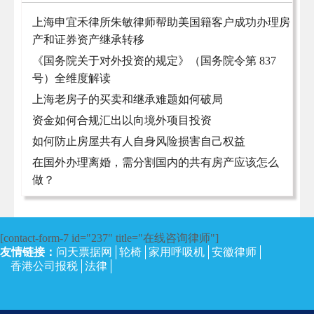
上海申宜禾律所朱敏律师帮助美国籍客户成功办理房
产和证券资产继承转移
《国务院关于对外投资的规定》（国务院令第 837
号）全维度解读
上海老房子的买卖和继承难题如何破局
资金如何合规汇出以向境外项目投资
如何防止房屋共有人自身风险损害自己权益
在国外办理离婚，需分割国内的共有房产应该怎么
做？
[contact-form-7 id="237" title="在线咨询律师"]
友情链接：
问天票据网
轮椅
家用呼吸机
安徽律师
香港公司报税
法律