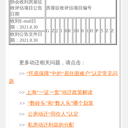
协会收到房屋征
收评估项目公告
房屋征收评估项目编号
日期
收到E-mail日
期：2021.8.30
G
Z
2
1
0
8
3
0
0
1
H
P
5
Z
Z
收到公告文件日
期：2021.8.30
更多动迁相关问题，请点击：
>>
“托底保障”中的“居住困难户”认定常见问
题
>>
上海“一证一套”动迁政策解读
>>
“数砖头”和“数人头”哪个划算
>>
公房动迁“同住人”认定
>>
私房动迁利益的分配