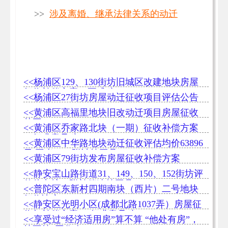
>>
涉及离婚、继承法律关系的动迁
<<杨浦区129、130街坊旧城区改建地块房屋
征收补偿方案（正式稿）
<<杨浦区27街坊房屋动迁征收项目评估公告
<<黄浦区高福里地块旧改动迁项目​房屋征收
范围
<<黄浦区乔家路北块（一期）征收补偿方案
（征求意见稿）
<<黄浦区中华路地块动迁征收评估均价63896
元/平米！（附计算工具）
<<黄浦区79街坊发布房屋征收补偿方案
<<静安宝山路街道31、149、150、152街坊评
估价出炉（附补偿速算工具）
<<普陀区东新村四期南块（西片）二号地块
征收决定
<<静安区光明小区(成都北路1037弄）房屋征
收与补偿方案 （征求意见稿）
<<享受过“经济适用房”算不算 “他处有房”，