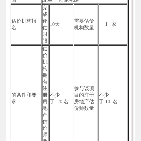
完
成
估价机构报
评
需要估价
10天
1 家
名
估
机构数量
时
限
估
价
机
构
拥
有
注
参与该项
的条件和要
册
不少
目的注册
不少
求
房
于 20 名
房地产估
于 10 名
地
价师数量
产
估
价
师