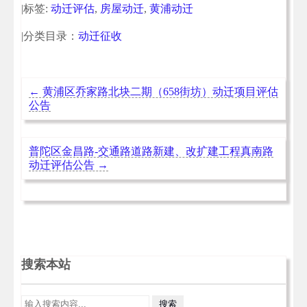
算不算“同住人”
|标签:
动迁评估
,
房屋动迁
,
黄浦动迁
|分类目录：
动迁征收
←
黄浦区乔家路北块二期（658街坊）动迁项目评估
公告
普陀区金昌路-交通路道路新建、改扩建工程真南路
动迁评估公告
→
搜索本站