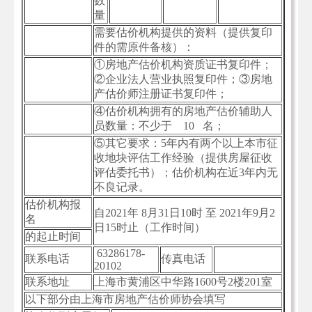
数
量
需要估价机构提供的资料（提供复印
件的需原件备核）：
①房地产估价机构资质证书复印件；
②企业法人营业执照复印件；③房地
产估价师注册证书复印件；
④估价机构拥有的房地产估价辅助人
员数量：不少于 10 名；
⑤其它要求：5年内有两个以上本市征
收地块评估工作经验（提供房屋征收
评估委托书）；估价机构在近3年内无
不良记录。
估价机构报
自2021年 8月31日10时 至 2021年9月2
名
日15时止（工作时间）
的起止时间
63286178-
联系电话
传真电话
20102
联系地址
上海市黄浦区中华路1600号2楼201室
以下部分由上海市房地产估价师协会填写