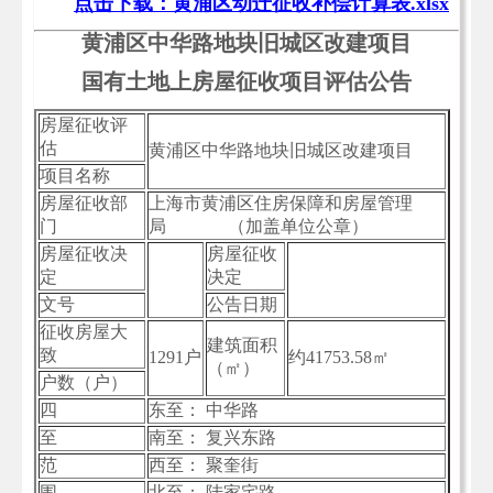
点击下载：黄浦区动迁征收补偿计算表.xlsx
黄浦区中华路地块旧城区改建项目
国有土地上房屋征收项目评估公告
房屋征收评
估
黄浦区中华路地块旧城区改建项目
项目名称
房屋征收部
上海市黄浦区住房保障和房屋管理
门
局 （加盖单位公章）
房屋征收决
房屋征收
定
决定
文号
公告日期
征收房屋大
建筑面积
致
1291户
约41753.58㎡
（㎡）
户数（户）
四
东至： 中华路
至
南至： 复兴东路
范
西至： 聚奎街
围
北至： 陆家宅路