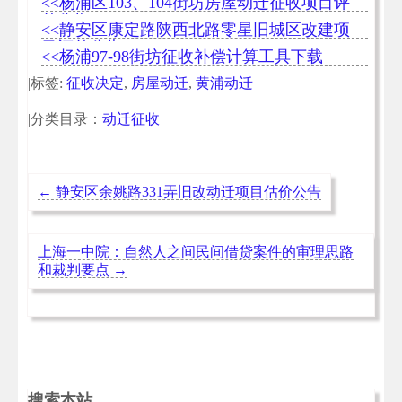
<<杨浦区103、104街坊房屋动迁征收项目评
估公告
<<静安区康定路陕西北路零星旧城区改建项
目评估公告
<<杨浦97-98街坊征收补偿计算工具下载
|标签:
征收决定
,
房屋动迁
,
黄浦动迁
|分类目录：
动迁征收
←
静安区余姚路331弄旧改动迁项目估价公告
上海一中院：自然人之间民间借贷案件的审理思路
和裁判要点
→
搜索本站