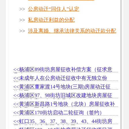
>>
公房动迁“同住人”认定
>>
私房动迁利益的分配
>>
涉及离婚、继承法律关系的动迁款分配
<<杨浦区89街坊房屋征收补偿方案（征求意
见稿）
<<未成年人在公房动迁征收中有无独立份
额？
<<黄浦区董家渡14号地块(三期)房屋动迁征
收范围
<<杨浦区97、98街坊旧城区改建地块房屋征
收补偿方案 （征求意见稿）
<<黄浦区新昌路1号地块（北块）房屋征收补
偿方案（正式稿）
<<黄浦区170街坊启动二轮征询（签约）
<<虹口35、36、37、38、39、43、44街坊房
屋征收补偿方案正式稿公示