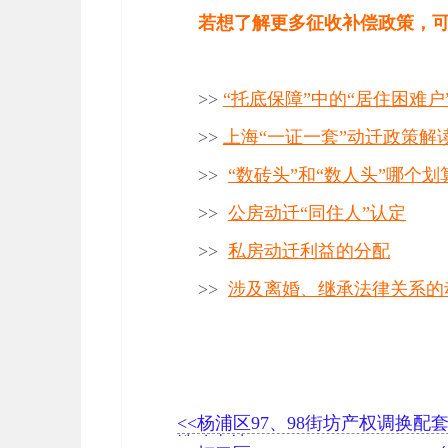
若想了解更多征收补偿政策，
>>
“托底保障”中的“居住困难
>>
上海“一证一套”动迁政策解
>>
“数砖头”和“数人头”哪个划
>>
公房动迁“同住人”认定
>>
私房动迁利益的分配
>>
涉及离婚、继承法律关系的
<<杨浦区97、98街坊产权调换配
选购办法