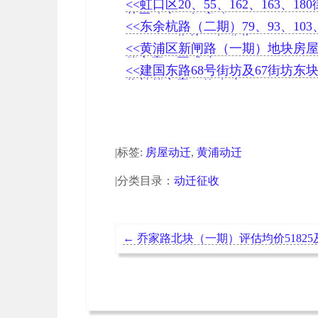
<<虹口区20、55、162、163、18
范围确定一征启动
<<东余杭路（二期）79、93、103
108、109街坊一征公告
<<黄浦区新闸路（一期）地块房
偿方案（正式稿）
<<​建国东路68号街坊及67街坊东
收补偿方案（修改稿）
|标签:
房屋动迁
,
黄浦动迁
|分类目录：
动迁征收
←
乔家路北块（一期）评估均价5182