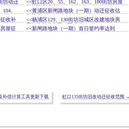
0街坊动迁
<<虹口区20、55、162、163、180街坊房屋
征收决定发布
、104、
<<黄浦区新闸路地块（一期）动迁征收估
价机构
屋征收补
<<杨浦区129、130街坊旧城区改建地块房
屋征收补偿方案（正式稿）
块房屋征
<<新闸路地块（一期）首日签约率达到
98.08%
5及补偿计算工具更新下载
虹口135街坊旧改动迁征收范围