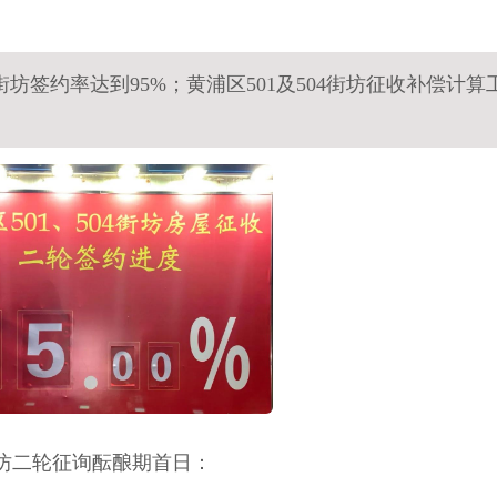
4街坊签约率达到95%；黄浦区501及504街坊征收补偿计算
4街坊二轮征询酝酿期首日：