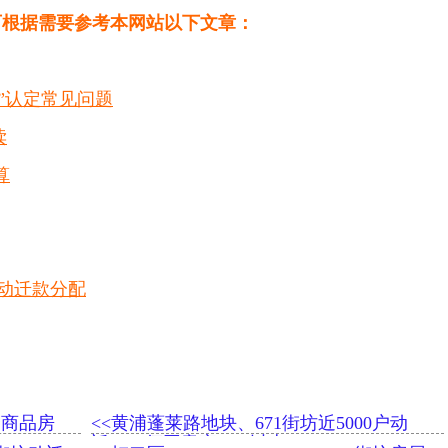
可根据需要参考本网站以下文章：
户”认定常见问题
读
算
动迁款分配
套商品房
<<黄浦蓬莱路地块、671街坊近5000户动
迁，一征同意率98%以上