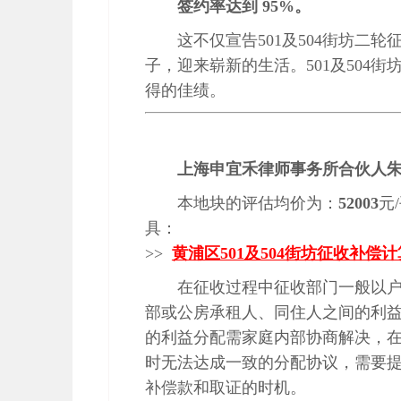
签约率达到 95%。
这不仅宣告501及504街坊二
子，迎来崭新的生活。501及504
得的佳绩。
上海申宜禾律师事务所合伙人
本地块的评估均价为：
52003
元
具：
>>
黄浦区501及504街坊征收补偿
在征收过程中征收部门一般以
部或公房承租人、同住人之间的利
的利益分配需家庭内部协商解决，
时无法达成一致的分配协议，需要
补偿款和取证的时机。