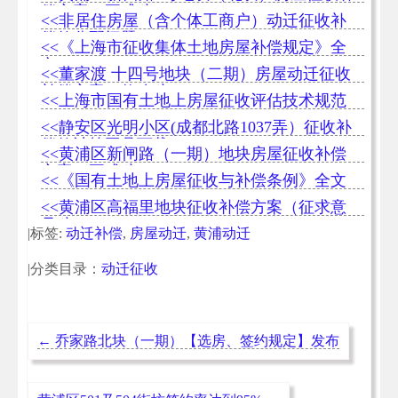
偿方案（正式稿）
<<非居住房屋（含个体工商户）动迁征收补
偿款分配问题
<<《上海市征收集体土地房屋补偿规定》全
文
<<董家渡 十四号地块（二期）房屋动迁征收
补偿方案（修改稿）
<<上海市国有土地上房屋征收评估技术规范
<<静安区光明小区(成都北路1037弄）征收补
偿款计算工具下载
<<黄浦区新闸路（一期）地块房屋征收补偿
方案（正式稿）
<<《国有土地上房屋征收与补偿条例》全文
<<黄浦区高福里地块征收补偿方案（征求意
见稿）
|标签:
动迁补偿
,
房屋动迁
,
黄浦动迁
|分类目录：
动迁征收
←
乔家路北块（一期）【选房、签约规定】发布