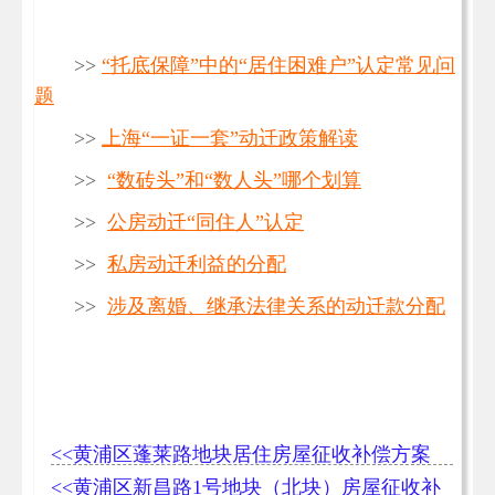
>>
“托底保障”中的“居住困难户”认定常见问
题
>>
上海“一证一套”动迁政策解读
>>
“数砖头”和“数人头”哪个划算
>>
公房动迁“同住人”认定
>>
私房动迁利益的分配
>>
涉及离婚、继承法律关系的动迁款分配
<<黄浦区蓬莱路地块居住房屋征收补偿方案
<<黄浦区新昌路1号地块（北块）房屋征收补