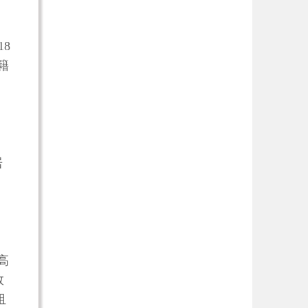
18
籍
居
高
数
租