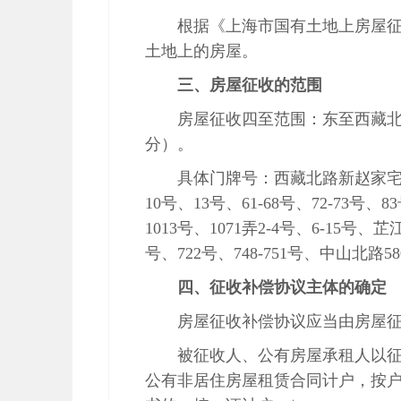
根据《上海市国有土地上房屋
土地上的房屋。
三、房屋征收的范围
房屋征收四至范围：东至西藏
分）。
具体门牌号：西藏北路新赵家
10
号、
13
号、
61-68
号、
72-73
号、
83
1013
号、
1071
弄
2-4
号、
6-15
号、芷
号、
722
号、
748-751
号、中山北路
58
四、征收补偿协议主体的确定
房屋征收补偿协议应当由房屋
被征收人、公有房屋承租人以
公有非居住房屋租赁合同计户，按