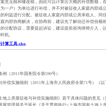
方案意见稿和修改稿，由此可以计算出大概的补偿数额，
证为一户）为单位进行补偿，并不对被征收人家庭内部或
间的利益进行分配。被征收人家庭内部或公房承租人、同
家庭内部协商解决，在协商前，建议先了解动迁补偿份额
致的分配协议，需要提起诉讼，建议提前咨询律师介入，
的时机。
工具.xlsx
据
条例（
2011
年国务院令第
590
号）
与补偿实施细则（
2011
年上海市人民政府令第
71
号）（以
土地上房屋征收与补偿实施细则》若干具体问题的意见（
房屋管理局关于延长《关于贯彻执行
<
上海市国有土地上