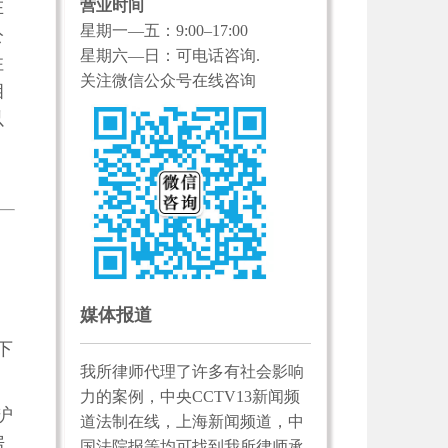
营业时间
在
星期一—五：9:00–17:00
公
星期六—日：可电话咨询.
住
关注微信公众号在线咨询
相
以
媒体报道
下
我所律师代理了许多有社会影响
力的案例，中央CCTV13新闻频
沪
道法制在线，上海新闻频道，中
房
国法院报等均可找到我所律师承