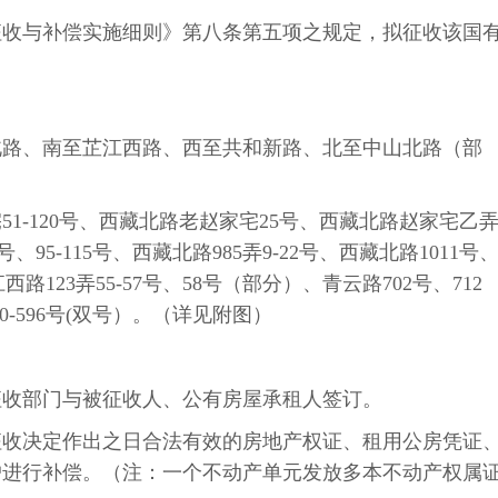
征收与补偿实施细则》第八条第五项之规定，拟征收该国
北路、南至芷江西路、西至共和新路、北至中山北路（部
宅
51-120
号、西藏北路老赵家宅
25
号、西藏北路赵家宅乙
号、
95-115
号、西藏北路
985
弄
9-22
号、西藏北路
1011
号
江西路
123
弄
55-57
号、
58
号（部分）、青云路
702
号、
712
0-596
号
(
双号）。（详见附图）
征收部门与被征收人、公有房屋承租人签订。
征收决定作出之日合法有效的房地产权证、租用公房凭证
户进行补偿。（注：一个不动产单元发放多本不动产权属