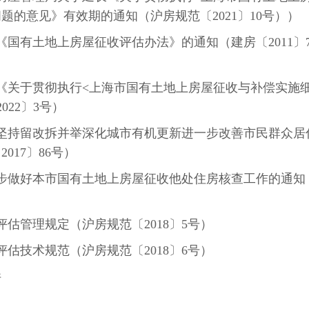
问题的意见》有效期的通知（沪房规范〔
2021
〕
10
号））
《国有土地上房屋征收评估办法》的通知（建房〔
2011
〕
《关于贯彻执行
<
上海市国有土地上房屋征收与补偿实施
2022
〕
3
号）
坚持留改拆并举深化城市有机更新进一步改善市民群众居
〔
2017
〕
86
号）
步做好本市国有土地上房屋征收他处住房核查工作的通知
评估管理规定（沪房规范〔
2018
〕
5
号）
评估技术规范（沪房规范〔
2018
〕
6
号）
件