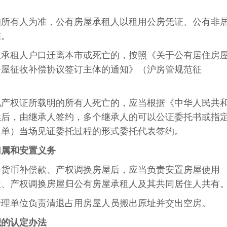
的所有人为准，公有房屋承租人以租用公房凭证、公有非
准。
屋承租人户口迁离本市或死亡的，按照《关于公有居住房
房屋征收补偿协议签订主体的通知》（沪房管规范征
地产权证所载明的所有人死亡的，应当根据《中华人民共
续后，由继承人签约，多个继承人的可以公证委托书或指
名单）当场见证委托过程的形式委托代表签约。
归属和安置义务
得货币补偿款、产权调换房屋后，应当负责安置房屋使用
款、产权调换房屋归公有房屋承租人及其共同居住人共有
管理单位负责清退占用房屋人员搬出原址并交出空房。
积的认定办法