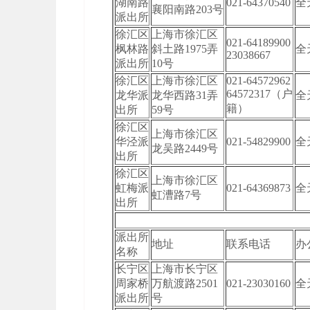
湖南路
021-64370540
全
襄阳南路203号
派出所
徐汇区
上海市徐汇区
021-64189900
枫林路
斜土路1975弄
全
23038667
派出所
10号
徐汇区
上海市徐汇区
021-64572962
64572317（户
龙华派
龙华西路31弄
全
籍）
出所
59号
徐汇区
上海市徐汇区
华泾派
021-54829900
全
龙吴路2449号
出所
徐汇区
上海市徐汇区
虹梅派
021-64369873
全
虹漕路7号
出所
派出所
地址
联系电话
办
名称
长宁区
上海市长宁区
周家桥
万航渡路2501
021-23030160
全
派出所
号