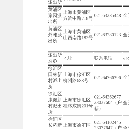
派出所
黄浦区
上海市黄浦区
豫园派
021-63285448
全
方浜中路718号
出所
黄浦区
上海市黄浦区
外滩派
021-63280123
全
山西南路182号
出所
派出所
地址
联系电话
办
名称
徐汇区
田林新
上海市徐汇区
全
021-64366396
村派出
柳州路688号
所
徐汇区
021-64362677
康健新
上海市徐汇区
23037604（户
全
村派出
桂林东街201号
籍）
所
徐汇区
021-64102445
长桥新
上海市徐汇区
23037647（户
全