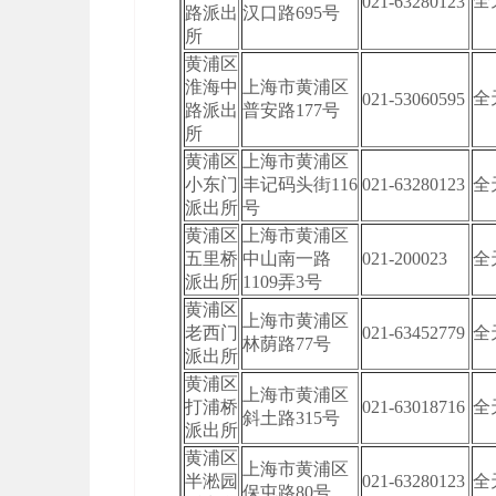
全
021-63280123
路派出
汉口路695号
所
黄浦区
淮海中
上海市黄浦区
全
021-53060595
路派出
普安路177号
所
黄浦区
上海市黄浦区
小东门
丰记码头街116
021-63280123
全
派出所
号
黄浦区
上海市黄浦区
五里桥
中山南一路
021-200023
全
派出所
1109弄3号
黄浦区
上海市黄浦区
老西门
021-63452779
全
林荫路77号
派出所
黄浦区
上海市黄浦区
打浦桥
021-63018716
全
斜土路315号
派出所
黄浦区
上海市黄浦区
半淞园
021-63280123
全
保屯路80号