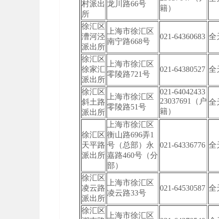
村派出
龙川路66号
籍）
所
徐汇区
上海市徐汇区
漕河泾
021-64360683
全
南宁路668号
派出所
徐汇区
上海市徐汇区
徐家汇
021-64380527
全
零陵路721号
派出所
徐汇区
021-64042433
上海市徐汇区
23037691（户
斜土路
全
零陵路51号
籍）
派出所
上海市徐汇区
徐汇区
衡山路696弄1
天平路
号（总部）永
021-64336776
全
派出所
嘉路460号（分
部）
徐汇区
上海市徐汇区
凌云路
021-64530587
全
凌云路33号
派出所
徐汇区
上海市徐汇区