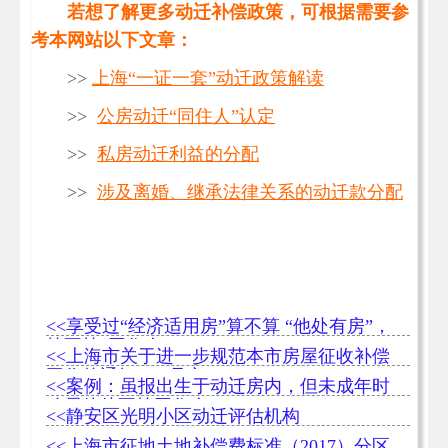
若想了解更多动迁补偿政策，可根据需要参
考本网站以下文章：
>>
上海“一证一套”动迁政策解读
>>
公房动迁“同住人”认定
>>
私房动迁利益的分配
>>
涉及离婚、继承法律关系的动迁款分配
<<享受过“经济适用房”算不算 “他处有房”，
算不算“同住人”
<<上海市关于进一步规范本市房屋征收补偿
工作的通知[243号文]
<<案例：虽报出生于动迁房内，但未成年时
移居他处不算同住人
<<静安区光明小区动迁评估机构
<<上海市征地土地补偿费标准（2017）分区