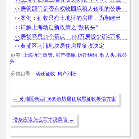
详图
<<房管部门是否有权收回承租人转租的公房
<<案例：征收只有土地证的房屋，为翻建出
资的实际使用人补偿份额如何确定
<<详解上海动迁新政策之“数砖头”
<<房贷降息20个基点，100万房贷少还4万多
元
<<黄浦区南浦地块居住房屋征收决定
|标签:
上海拆迁政策
,
房产律师
,
拆迁纠纷
,
数人头
,
数砖
头
|分类目录：
动迁征收
|
房产纠纷
←
黄浦区老西门689街坊居住房屋征收补偿方案
借条应该怎么写才没风险
→