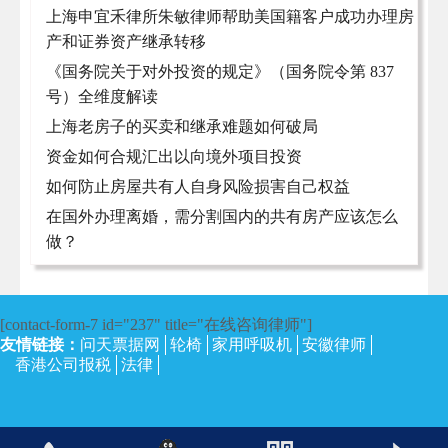
上海申宜禾律所朱敏律师帮助美国籍客户成功办理房
产和证券资产继承转移
《国务院关于对外投资的规定》（国务院令第 837
号）全维度解读
上海老房子的买卖和继承难题如何破局
资金如何合规汇出以向境外项目投资
如何防止房屋共有人自身风险损害自己权益
在国外办理离婚，需分割国内的共有房产应该怎么
做？
[contact-form-7 id="237" title="在线咨询律师"]
友情链接：
问天票据网
轮椅
家用呼吸机
安徽律师
香港公司报税
法律
沪ICP备13002673号-4
| 上海律师网 2017 | 保留所有权利。