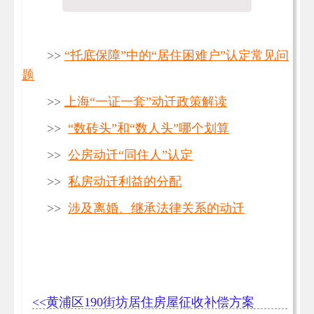
>>
“托底保障”中的“居住困难户”认定常见问
题
>>
上海“一证一套”动迁政策解读
>>
“数砖头”和“数人头”哪个划算
>>
公房动迁“同住人”认定
>>
私房动迁利益的分配
>>
涉及离婚、继承法律关系的动迁
<<黄浦区190街坊居住房屋征收补偿方案