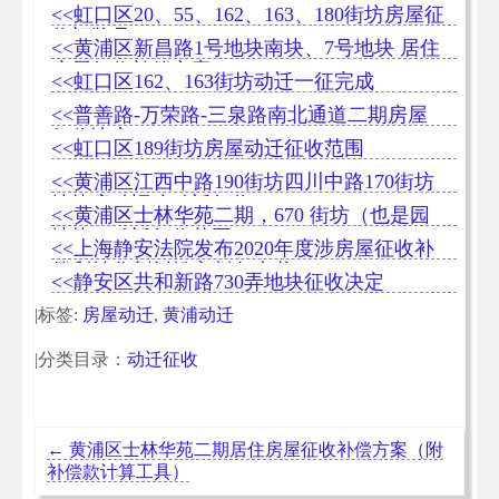
<<虹口区20、55、162、163、180街坊房屋征
收门牌号
<<黄浦区新昌路1号地块南块、7号地块 居住
房屋征收补偿方案
<<虹口区162、163街坊动迁一征完成
<<普善路-万荣路-三泉路南北通道二期房屋
征收决定
<<虹口区189街坊房屋动迁征收范围
<<黄浦区江西中路190街坊四川中路170街坊
地块启动旧改动迁征收
<<黄浦区士林华苑二期，670 街坊（也是园
地块）动迁征收范围
<<上海静安法院发布2020年度涉房屋征收补
偿利益分割纠纷审判白皮书
<<静安区共和新路730弄地块征收决定
|标签:
房屋动迁
,
黄浦动迁
|分类目录：
动迁征收
←
黄浦区士林华苑二期居住房屋征收补偿方案（附
补偿款计算工具）