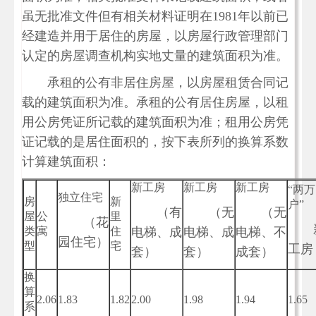
虽无批准文件但有相关材料证明在1981年以前已
经建造并用于居住的房屋，以房屋行政管理部门
认定的房屋调查机构实地丈量的建筑面积为准。
承租的公有非居住房屋，以房屋租赁合同记
载的建筑面积为准。承租的公有居住房屋，以租
用公房凭证所记载的建筑面积为准；租用公房凭
证记载的是居住面积的，按下表所列的换算系数
计算建筑面积：
新工房
新工房
新工房
“两万
独立住宅
房
新
户”
（有
（无
（无
屋
公
里
（花
类
寓
住
电梯、成
电梯、成
电梯、不
园住宅）
型
宅
工房
套）
套）
成套）
换
算
2.06
1.83
1.82
2.00
1.98
1.94
1.65
系