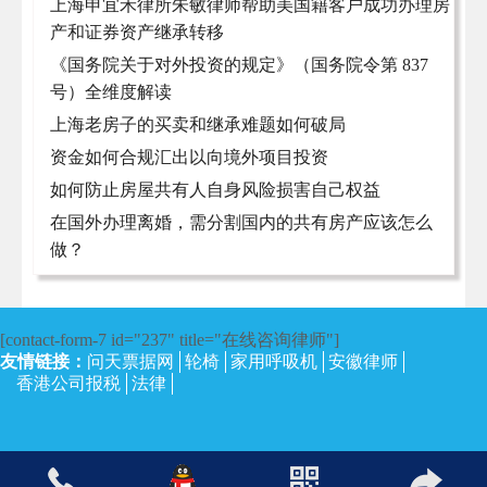
上海申宜禾律所朱敏律师帮助美国籍客户成功办理房
产和证券资产继承转移
《国务院关于对外投资的规定》（国务院令第 837
号）全维度解读
上海老房子的买卖和继承难题如何破局
资金如何合规汇出以向境外项目投资
如何防止房屋共有人自身风险损害自己权益
在国外办理离婚，需分割国内的共有房产应该怎么
做？
[contact-form-7 id="237" title="在线咨询律师"]
友情链接：
问天票据网
轮椅
家用呼吸机
安徽律师
香港公司报税
法律
沪ICP备13002673号-4
| 上海律师网 2017 | 保留所有权利。