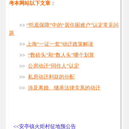
考本网站以下文章：
>>
“托底保障”中的“居住困难户”认定常见问
题
>>
上海“一证一套”动迁政策解读
>>
“数砖头”和“数人头”哪个划算
>>
公房动迁“同住人”认定
>>
私房动迁利益的分配
>>
涉及离婚、继承法律关系的动迁
<<安亭镇火炬村征地预公告