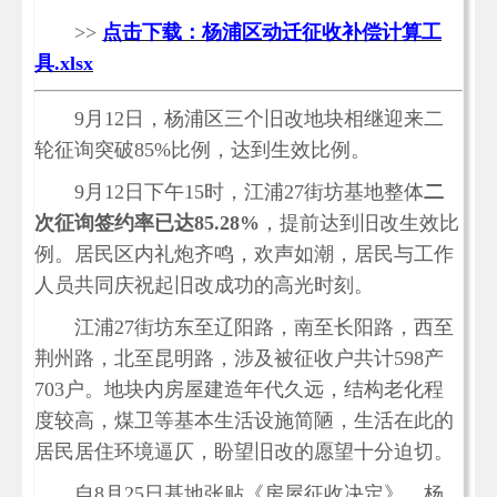
>>
点击下载：杨浦区动迁征收补偿计算工
具.xlsx
9月12日，杨浦区三个旧改地块相继迎来二
轮征询突破85%比例，达到生效比例。
9月12日下午15时，江浦27街坊基地整体
二
次征询签约率已达85.28%
，提前达到旧改生效比
例。居民区内礼炮齐鸣，欢声如潮，居民与工作
人员共同庆祝起旧改成功的高光时刻。
江浦27街坊东至辽阳路，南至长阳路，西至
荆州路，北至昆明路，涉及被征收户共计598产
703户。地块内房屋建造年代久远，结构老化程
度较高，煤卫等基本生活设施简陋，生活在此的
居民居住环境逼仄，盼望旧改的愿望十分迫切。
自8月25日基地张贴《房屋征收决定》，杨