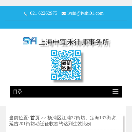
021 62262975
lvshi@lvshi01.com
上海申宜禾律师事务所
目录
当前位置:
首页
>> 杨浦区江浦27街坊、定海137街坊、
延吉201街坊动迁征收签约达到生效比例