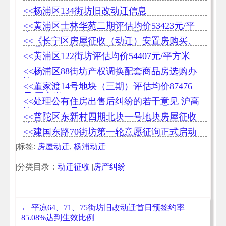
<<杨浦区134街坊旧改动迁信息
<<黄浦区士林华苑二期评估均价53423元/平
米（附更新版动迁款计算工具）
<<《长宁区房屋征收（动迁）安置房购买、
管理与使用办法》全文
<<黄浦区122街坊评估均价54407元/平方米
<<杨浦区88街坊产权调换配套商品房选购办
法
<<董家渡14号地块（三期）评估均价87476
元/平方米
<<处理公有住房出售后纠纷的若干意见 沪高
法(1996)250号
<<普陀区东新村四期北块一号地块房屋征收
决定
<<建国东路70街坊第一轮意愿征询正式启动
|标签:
房屋动迁
,
杨浦动迁
|分类目录：
动迁征收
|
房产纠纷
←
平凉64、71、75街坊旧改动迁首日预签约率
85.08%达到生效比例