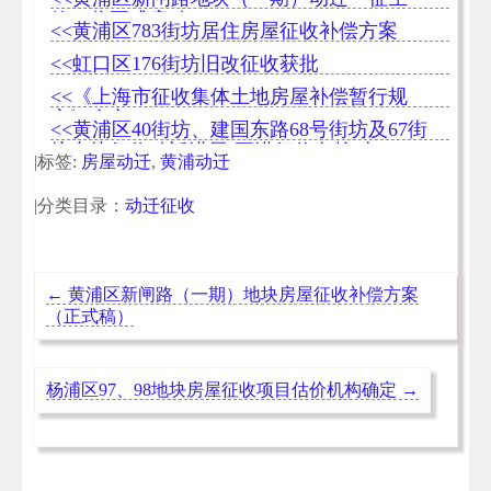
效，将正式启动
<<黄浦区783街坊居住房屋征收补偿方案
<<虹口区176街坊旧改征收获批
<<《上海市征收集体土地房屋补偿暂行规
定》全文
<<黄浦区40街坊、​建国东路68号街坊及67街
坊东块征收动迁进展-正进行信息核对
|标签:
房屋动迁
,
黄浦动迁
|分类目录：
动迁征收
←
黄浦区新闸路（一期）地块房屋征收补偿方案
（正式稿）
杨浦区97、98地块房屋征收项目估价机构确定
→