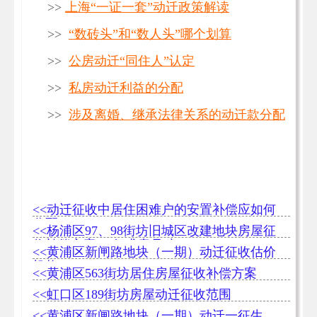
>>
上海“一证一套”动迁政策解读
>>
“数砖头”和“数人头”哪个划算
>>
公房动迁“同住人”认定
>>
私房动迁利益的分配
>>
涉及离婚、继承法律关系的动迁款分配
<<动迁征收中居住困难户的安置补偿应如何
分配
<<杨浦区97、98街坊旧城区改建地块房屋征
收补偿方案 （征求意见稿）
<<黄浦区新闸路地块（一期）动迁征收估价
机构
<<黄浦区563街坊居住房屋征收补偿方案
<<虹口区189街坊房屋动迁征收范围
<<黄浦区新闸路地块（一期）动迁一征生