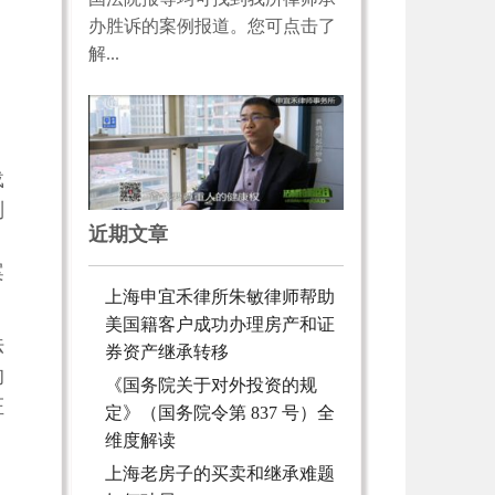
办胜诉的案例报道。您可点击了
解...
载
则
近期文章
，
案
上海申宜禾律所朱敏律师帮助
美国籍客户成功办理房产和证
法
券资产继承转移
的
《国务院关于对外投资的规
证
定》（国务院令第 837 号）全
维度解读
上海老房子的买卖和继承难题