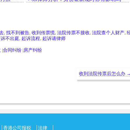
去
,
找不到被告
,
收到传票慌
,
法院传票不接收
,
法院查个人财产
,
起诉不出庭
,
起诉流程
,
起诉请律师
收
|
合同纠纷
|
房产纠纷
收到法院传票后怎么办
香港公司报税
法律