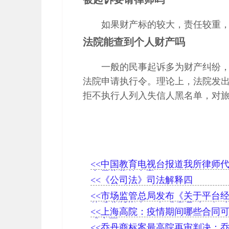
如果财产标的较大，责任较重
法院能查到个人财产吗
一般的民事起诉多为财产纠纷
法院申请执行令。理论上，法院发
拒不执行人列入失信人黑名单，对
<<中国教育电视台报道我所律师
大师蒋蓉传人案
<<《公司法》司法解释四
<<市场监管总局发布《关于平台
的反垄断指南 （征求意见稿）》
<<上海高院：疫情期间哪些合同
或变更
<<乔丹商标案最高院再审判决：