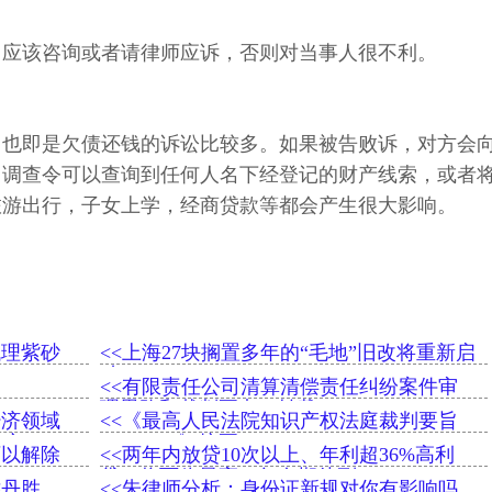
，应该咨询或者请律师应诉，否则对当事人很不利。
，也即是欠债还钱的诉讼比较多。如果被告败诉，对方会
出调查令可以查询到任何人名下经登记的财产线索，或者
旅游出行，子女上学，经商贷款等都会产生很大影响。
代理紫砂
<<上海27块搁置多年的“毛地”旧改将重新启
动
<<有限责任公司清算清偿责任纠纷案件审
理思路和裁判要点（转载）
经济领域
<<《最高人民法院知识产权法庭裁判要旨
全文
（2019）》摘要
可以解除
<<两年内放贷10次以上、年利超36%高利
贷，将面临最高15年有期徒刑
乔丹胜
<<朱律师分析：身份证新规对你有影响吗