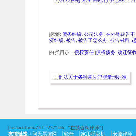
诉，商标委败诉（附裁判理由）
|标签:
债务纠纷
,
公司法务
,
在外地被告不
济纠纷
,
被告
,
被告了怎么办
,
被告材料
,
|分类目录：
侵权责任
|
债权债务
|
动迁征
←
刑法关于各种常见犯罪量刑标准
[contact-form-7 id="237" title="在线咨询律师"]
友情链接：
问天票据网
轮椅
家用呼吸机
安徽律师