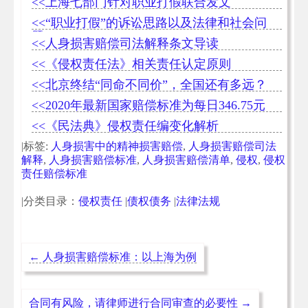
<<上海七部门针对职业打假联合发文
<<“职业打假”的诉讼思路以及法律和社会问
题
<<人身损害赔偿司法解释条文导读
<<《侵权责任法》相关责任认定原则
<<北京终结“同命不同价”，全国还有多远？
<<2020年最新国家赔偿标准为每日346.75元
<<《民法典》侵权责任编变化解析
|标签:
人身损害中的精神损害赔偿
,
人身损害赔偿司法
解释
,
人身损害赔偿标准
,
人身损害赔偿清单
,
侵权
,
侵权
责任赔偿标准
|分类目录：
侵权责任
|
债权债务
|
法律法规
←
人身损害赔偿标准：以上海为例
合同有风险，请律师进行合同审查的必要性
→