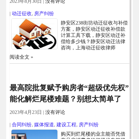
2023年8月30日
|
没有评论
|
动迁征收
,
房产纠纷
静安区238街坊动迁征收与补偿
方案，静安区动迁征收补偿款
计算工具下载，静安区动迁补
偿给多少钱？静安区动迁法律
咨询，上海动迁征收律师
阅读全文 »
最高院批复赋予购房者“超级优先权”
能化解烂尾楼难题？别想太简单了
2023年4月23日
|
没有评论
|
合同纠纷
,
媒体报道
,
建设工程
,
房产纠纷
购买到烂尾楼的业主能否凭借