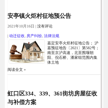
安亭镇火炬村征地预公告
2021年10月16日
|
没有评论
|
动迁征收
,
房产纠纷
,
法律法规
嘉定安亭火炬村征地公告； 沪
嘉预征地告〔2021〕第582号；
南至京沪高速，北至围堰朝
阳、倪石桥、潘家组范围内集
体土地
阅读全文 »
虹口区334、339、361街坊房屋征收
与补偿方案